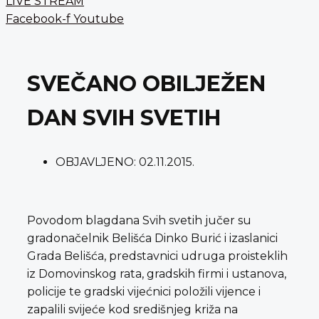
LIVE STREAM
Facebook-f
Youtube
SVEČANO OBILJEŽEN
DAN SVIH SVETIH
OBJAVLJENO:
02.11.2015.
Povodom blagdana Svih svetih jučer su
gradonačelnik Belišća Dinko Burić i izaslanici
Grada Belišća, predstavnici udruga proisteklih
iz Domovinskog rata, gradskih firmi i ustanova,
policije te gradski vijećnici položili vijence i
zapalili svijeće kod središnjeg križa na