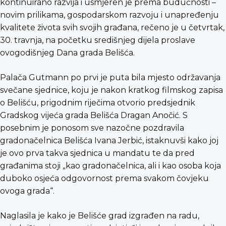
kontinuirano razvija i usmjeren je prema budućnosti –
novim prilikama, gospodarskom razvoju i unapređenju
kvalitete života svih svojih građana, rečeno je u četvrtak,
30. travnja, na početku središnjeg dijela proslave
ovogodišnjeg Dana grada Belišća.
Palača Gutmann po prvi je puta bila mjesto održavanja
svečane sjednice, koju je nakon kratkog filmskog zapisa
o Belišću, prigodnim riječima otvorio predsjednik
Gradskog vijeća grada Belišća Dragan Anočić. S
posebnim je ponosom sve nazočne pozdravila
gradonačelnica Belišća Ivana Jerbić, istaknuvši kako joj
je ovo prva takva sjednica u mandatu te da pred
građanima stoji „kao gradonačelnica, ali i kao osoba koja
duboko osjeća odgovornost prema svakom čovjeku
ovoga grada“.
Naglasila je kako je Belišće grad izgrađen na radu,