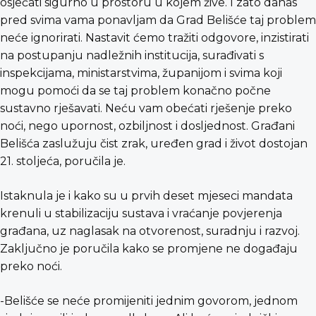
osjećati sigurno u prostoru u kojem žive. I zato danas
pred svima vama ponavljam da Grad Belišće taj problem
neće ignorirati. Nastavit ćemo tražiti odgovore, inzistirati
na postupanju nadležnih institucija, surađivati s
inspekcijama, ministarstvima, županijom i svima koji
mogu pomoći da se taj problem konačno počne
sustavno rješavati. Neću vam obećati rješenje preko
noći, nego upornost, ozbiljnost i dosljednost. Građani
Belišća zaslužuju čist zrak, uređen grad i život dostojan
21. stoljeća, poručila je.
Istaknula je i kako su u prvih deset mjeseci mandata
krenuli u stabilizaciju sustava i vraćanje povjerenja
građana, uz naglasak na otvorenost, suradnju i razvoj.
Zaključno je poručila kako se promjene ne događaju
preko noći.
-Belišće se neće promijeniti jednim govorom, jednom