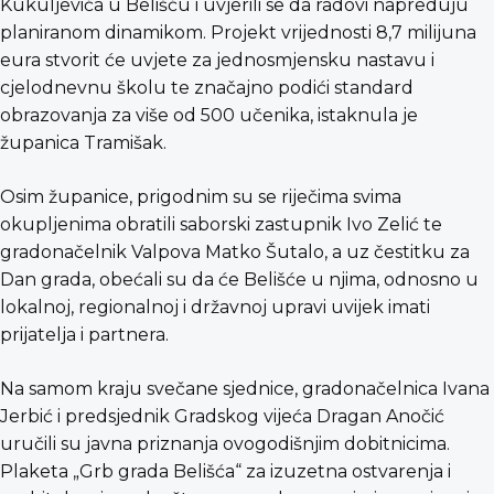
Kukuljevića u Belišću i uvjerili se da radovi napreduju
planiranom dinamikom. Projekt vrijednosti 8,7 milijuna
eura stvorit će uvjete za jednosmjensku nastavu i
cjelodnevnu školu te značajno podići standard
obrazovanja za više od 500 učenika, istaknula je
županica Tramišak.
Osim županice, prigodnim su se riječima svima
okupljenima obratili saborski zastupnik Ivo Zelić te
gradonačelnik Valpova Matko Šutalo, a uz čestitku za
Dan grada, obećali su da će Belišće u njima, odnosno u
lokalnoj, regionalnoj i državnoj upravi uvijek imati
prijatelja i partnera.
Na samom kraju svečane sjednice, gradonačelnica Ivana
Jerbić i predsjednik Gradskog vijeća Dragan Anočić
uručili su javna priznanja ovogodišnjim dobitnicima.
Plaketa „Grb grada Belišća“ za izuzetna ostvarenja i