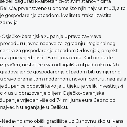
se želi osigurati kvalitetan život svim stanovnicima
Belišća, prvenstveno u onome što njih najviše muči, a to
je gospodarenje otpadom, kvaliteta zraka i zaštita
zdravlja.
-Osječko-baranjska županija upravo završava
proceduru javne nabave za izgradnju Regionalnog
centra za gospodarenje otpadom Orlovnjak, projekt
ukupne vrijednosti 118 milijuna eura. Kad on bude
izgrađen, nestat će i sva odlagališta otpada oko naših
gradova jer će gospodarenje otpadom biti usmjereno
upravo prema tom modernom, novom centru, naglasila
je županica dodavši kako je u tijeku je veliki investicijski
ciklus u obrazovanje diljem Osječko-baranjske
županije vrijedan više od 74 milijuna eura. Jedno od
najvećih ulaganja je u Belišću.
-Nedavno smo obišli gradilište uz Osnovnu školu Ivana