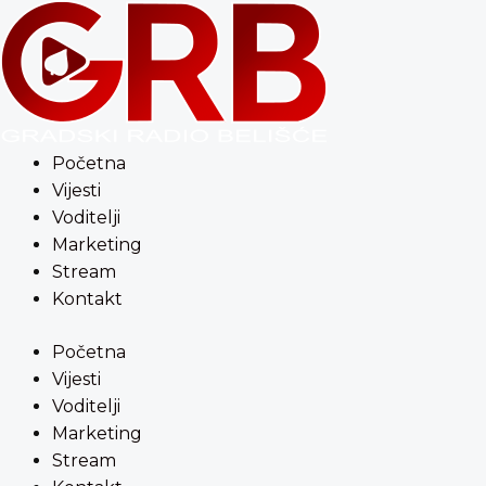
Preskoči
content
na
sadržaj
Početna
Vijesti
Voditelji
Marketing
Stream
Kontakt
Početna
Vijesti
Voditelji
Marketing
Stream