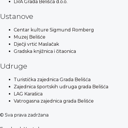
LRA Grada Belišća d.o.o.
Ustanove
Centar kulture Sigmund Romberg
Muzej Belišće
Dječji vrtić Maslačak
Gradska knjižnica i čitaonica
Udruge
Turistička zajednica Grada Belišća
Zajednica športskih udruga grada Belišća
LAG Karašica
Vatrogasna zajednica grada Belišće
© Sva prava zadržana