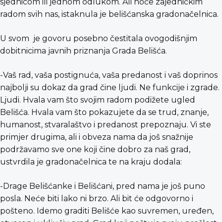
sjednicom ili jednom odlukom. Ali hoće zajedničkim
radom svih nas, istaknula je belišćanska gradonačelnica.
U svom je govoru posebno čestitala ovogodišnjim
dobitnicima javnih priznanja Grada Belišća.
-Vaš rad, vaša postignuća, vaša predanost i vaš doprinos
najbolji su dokaz da grad čine ljudi. Ne funkcije i zgrade.
Ljudi. Hvala vam što svojim radom podižete ugled
Belišća. Hvala vam što pokazujete da se trud, znanje,
humanost, stvaralaštvo i predanost prepoznaju. Vi ste
primjer drugima, ali i obveza nama da još snažnije
podržavamo sve one koji čine dobro za naš grad,
ustvrdila je gradonačelnica te na kraju dodala:
-Drage Belišćanke i Belišćani, pred nama je još puno
posla. Neće biti lako ni brzo. Ali bit će odgovorno i
pošteno. Idemo graditi Belišće kao suvremen, uređen,