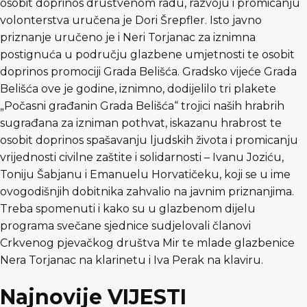
osobit doprinos društvenom radu, razvoju i promicanju
volonterstva uručena je Dori Šrepfler. Isto javno
priznanje uručeno je i Neri Torjanac za iznimna
postignuća u području glazbene umjetnosti te osobit
doprinos promociji Grada Belišća. Gradsko vijeće Grada
Belišća ove je godine, iznimno, dodijelilo tri plakete
„Počasni građanin Grada Belišća“ trojici naših hrabrih
sugrađana za izniman pothvat, iskazanu hrabrost te
osobit doprinos spašavanju ljudskih života i promicanju
vrijednosti civilne zaštite i solidarnosti – Ivanu Joziću,
Toniju Šabjanu i Emanuelu Horvatičeku, koji se u ime
ovogodišnjih dobitnika zahvalio na javnim priznanjima.
Treba spomenuti i kako su u glazbenom dijelu
programa svečane sjednice sudjelovali članovi
Crkvenog pjevačkog društva Mir te mlade glazbenice
Nera Torjanac na klarinetu i Iva Perak na klaviru.
Najnovije VIJESTI