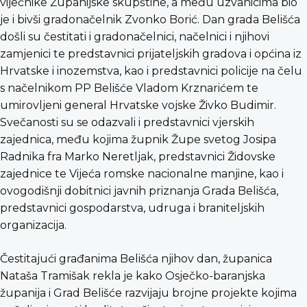
vijećnike Županijske skupštine, a među uzvanicima bio
je i bivši gradonačelnik Zvonko Borić. Dan grada Belišća
došli su čestitati i gradonačelnici, načelnici i njihovi
zamjenici te predstavnici prijateljskih gradova i općina iz
Hrvatske i inozemstva, kao i predstavnici policije na čelu
s načelnikom PP Belišće Vladom Krznarićem te
umirovljeni general Hrvatske vojske Živko Budimir.
Svečanosti su se odazvali i predstavnici vjerskih
zajednica, među kojima župnik Župe svetog Josipa
Radnika fra Marko Neretljak, predstavnici Židovske
zajednice te Vijeća romske nacionalne manjine, kao i
ovogodišnji dobitnici javnih priznanja Grada Belišća,
predstavnici gospodarstva, udruga i braniteljskih
organizacija.
Čestitajući građanima Belišća njihov dan, županica
Nataša Tramišak rekla je kako Osječko-baranjska
županija i Grad Belišće razvijaju brojne projekte kojima