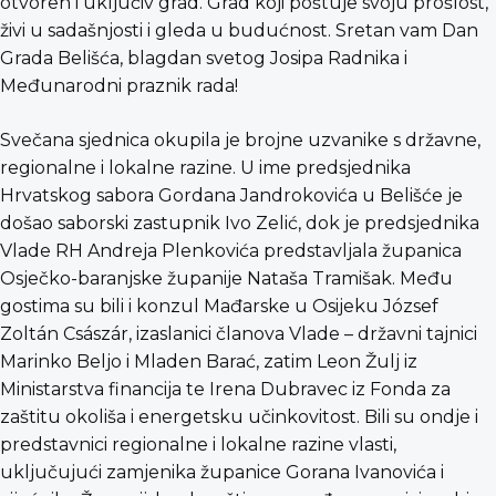
otvoren i uključiv grad. Grad koji poštuje svoju prošlost,
živi u sadašnjosti i gleda u budućnost. Sretan vam Dan
Grada Belišća, blagdan svetog Josipa Radnika i
Međunarodni praznik rada!
Svečana sjednica okupila je brojne uzvanike s državne,
regionalne i lokalne razine. U ime predsjednika
Hrvatskog sabora Gordana Jandrokovića u Belišće je
došao saborski zastupnik Ivo Zelić, dok je predsjednika
Vlade RH Andreja Plenkovića predstavljala županica
Osječko-baranjske županije Nataša Tramišak. Među
gostima su bili i konzul Mađarske u Osijeku József
Zoltán Császár, izaslanici članova Vlade – državni tajnici
Marinko Beljo i Mladen Barać, zatim Leon Žulj iz
Ministarstva financija te Irena Dubravec iz Fonda za
zaštitu okoliša i energetsku učinkovitost. Bili su ondje i
predstavnici regionalne i lokalne razine vlasti,
uključujući zamjenika županice Gorana Ivanovića i