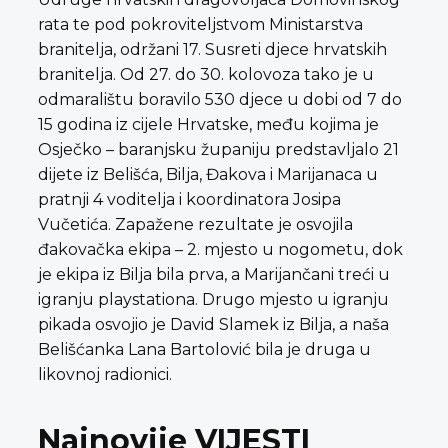
rata te pod pokroviteljstvom Ministarstva
branitelja, održani 17. Susreti djece hrvatskih
branitelja. Od 27. do 30. kolovoza tako je u
odmaralištu boravilo 530 djece u dobi od 7 do
15 godina iz cijele Hrvatske, među kojima je
Osječko – baranjsku županiju predstavljalo 21
dijete iz Belišća, Bilja, Đakova i Marijanaca u
pratnji 4 voditelja i koordinatora Josipa
Vučetića. Zapažene rezultate je osvojila
đakovačka ekipa – 2. mjesto u nogometu, dok
je ekipa iz Bilja bila prva, a Marijančani treći u
igranju playstationa. Drugo mjesto u igranju
pikada osvojio je David Slamek iz Bilja, a naša
Belišćanka Lana Bartolović bila je druga u
likovnoj radionici.
Najnovije VIJESTI