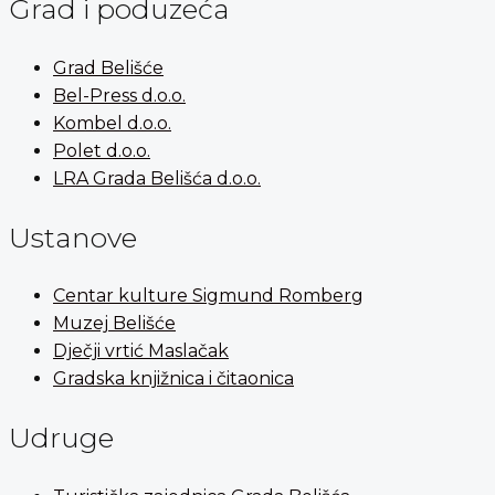
Grad i poduzeća
Grad Belišće
Bel-Press d.o.o.
Kombel d.o.o.
Polet d.o.o.
LRA Grada Belišća d.o.o.
Ustanove
Centar kulture Sigmund Romberg
Muzej Belišće
Dječji vrtić Maslačak
Gradska knjižnica i čitaonica
Udruge