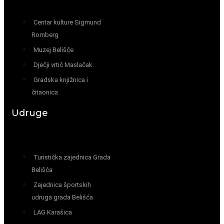
Centar kulture Sigmund
Romberg
Muzej Belišće
Dječji vrtić Maslačak
Gradska knjižnica i
čitaonica
Udruge
Turistička zajednica Grada
Belišća
Zajednica športskih
udruga grada Belišća
LAG Karašica