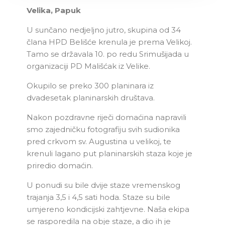
Velika, Papuk
U sunčano nedjeljno jutro, skupina od 34
člana HPD Belišće krenula je prema Velikoj.
Tamo se državala 10. po redu Srimušijada u
organizaciji PD Mališćak iz Velike.
Okupilo se preko 300 planinara iz
dvadesetak planinarskih društava.
Nakon pozdravne riječi domaćina napravili
smo zajedničku fotografiju svih sudionika
pred crkvom sv. Augustina u velikoj, te
krenuli lagano put planinarskih staza koje je
priredio domaćin.
U ponudi su bile dvije staze vremenskog
trajanja 3,5 i 4,5 sati hoda. Staze su bile
umjereno kondicijski zahtjevne. Naša ekipa
se rasporedila na obje staze, a dio ih je