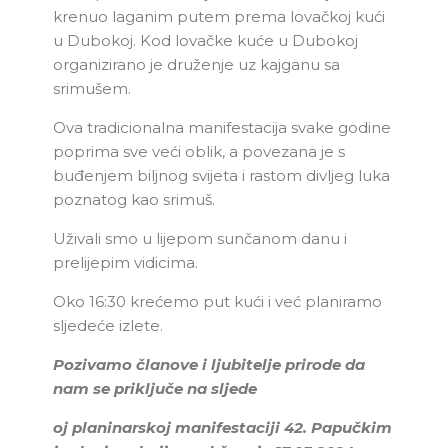
krenuo laganim putem prema lovačkoj kući
u Dubokoj. Kod lovačke kuće u Dubokoj
organizirano je druženje uz kajganu sa
srimušem.
Ova tradicionalna manifestacija svake godine
poprima sve veći oblik, a povezana je s
buđenjem biljnog svijeta i rastom divljeg luka
poznatog kao srimuš.
Uživali smo u lijepom sunčanom danu i
prelijepim vidicima.
Oko 16:30 krećemo put kući i već planiramo
sljedeće izlete.
Pozivamo članove i ljubitelje prirode da
nam se priključe na sljede
oj planinarskoj manifestaciji 42. Papučkim