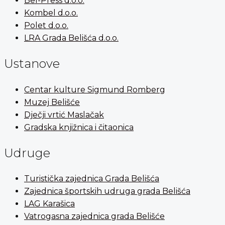
Bel-Press d.o.o.
Kombel d.o.o.
Polet d.o.o.
LRA Grada Belišća d.o.o.
Ustanove
Centar kulture Sigmund Romberg
Muzej Belišće
Dječji vrtić Maslačak
Gradska knjižnica i čitaonica
Udruge
Turistička zajednica Grada Belišća
Zajednica športskih udruga grada Belišća
LAG Karašica
Vatrogasna zajednica grada Belišće