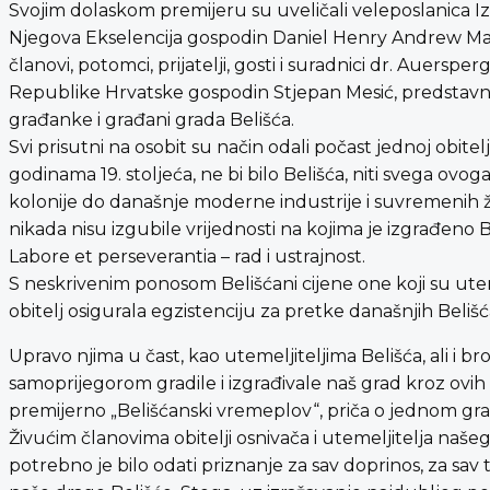
Svojim dolaskom premijeru su uveličali veleposlanica I
Njegova Ekselencija gospodin Daniel Henry Andrew Mak
članovi, potomci, prijatelji, gosti i suradnici dr. Auers
Republike Hrvatske gospodin Stjepan Mesić, predstav
građanke i građani grada Belišća.
Svi prisutni na osobit su način odali počast jednoj obitel
godinama 19. stoljeća, ne bi bilo Belišća, niti svega o
kolonije do današnje moderne industrije i suvremenih živ
nikada nisu izgubile vrijednosti na kojima je izgrađeno 
Labore et perseverantia – rad i ustrajnost.
S neskrivenim ponosom Belišćani cijene one koji su uteme
obitelj osigurala egzistenciju za pretke današnjih Belišć
Upravo njima u čast, kao utemeljiteljima Belišća, ali i 
samoprijegorom gradile i izgrađivale naš grad kroz ovih 
premijerno „Belišćanski vremeplov“, priča o jednom gradu
Živućim članovima obitelji osnivača i utemeljitelja našeg
potrebno je bilo odati priznanje za sav doprinos, za sav 