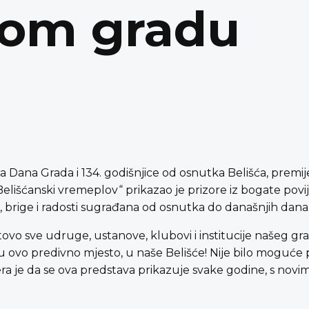
nom gradu
ja Dana Grada i 134. godišnjice od osnutka Belišća, premi
Belišćanski vremeplov“ prikazao je prizore iz bogate povi
ke, brige i radosti sugrađana od osnutka do današnjih dana
o sve udruge, ustanove, klubovi i institucije našeg grada
, u ovo predivno mjesto, u naše Belišće! Nije bilo moguće 
a je da se ova predstava prikazuje svake godine, s novim