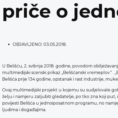
priče o jed
OBJAVLJENO:
03.05.2018.
U Belišću, 2. svibnja 2018. godine, povodom obilježavan
multimedijski scenski prikaz „Belišćanski vremeplov“. „
Belišća prije 134 godine, opstanak i rast industrije, mu
Ovaj multimedijski projekt u kojemu su sudjelovale gotov
želju i namjeru zaljubiti gledatelje, po tko zna koji put
povijesti Belišća u jednoiposatnom programu, no namjer
ljudima i događajima.