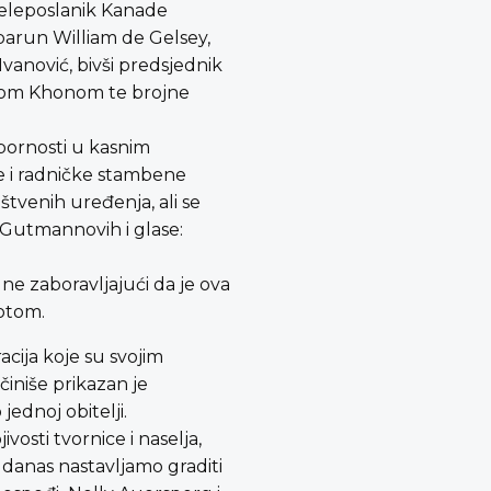
veleposlanik Kanade
arun William de Gelsey,
Ivanović, bivši predsjednik
agom Khonom te brojne
 upornosti u kasnim
ne i radničke stambene
štvenih uređenja, ali se
a Gutmannovih i glase:
 ne zaboravljajući da je ova
votom.
acija koje su svojim
činiše prikazan je
ednoj obitelji.
vosti tvornice i naselja,
m danas nastavljamo graditi