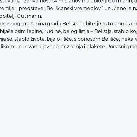
oštovanja i zahvalnosti svim članovima obitelji Gutmann,
mijeri predstave „Belišćanski vremeplov“ uručeno je na
 obitelji Gutmann.
časnog građanina grada Belišća“ obitelji Gutmann i sim
aše osim ledine, rudine, belog listja – Belistja, stablo ko
vija se, stablo života, bijelo lišće, s ponosom Belišće, nek
ilikom uručivanja javnog priznanja i plakete Počasni građa