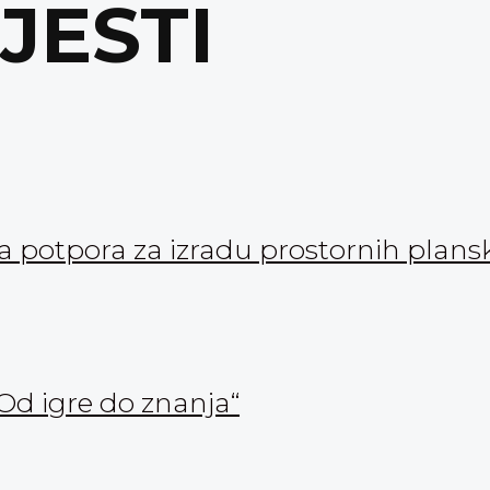
IJESTI
ka potpora za izradu prostornih pla
Od igre do znanja“