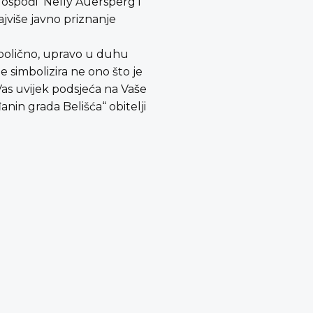
 gospođi Nelly Auersperg i
jviše javno priznanje
bolično, upravo u duhu
je simbolizira ne ono što je
a Vas uvijek podsjeća na Vaše
nin grada Belišća“ obitelji