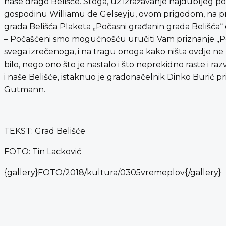
naše drago Belišće. Stoga, uz izražavanje najdubljeg p
gospodinu Williamu de Gelseyju, ovom prigodom, na pre
grada Belišća Plaketa „Počasni građanin grada Belišća“
– Počašćeni smo mogućnošću uručiti Vam priznanje „Po
svega izrečenoga, i na tragu onoga kako ništa ovdje ne bij
bilo, nego ono što je nastalo i što neprekidno raste i raz
i naše Belišće, istaknuo je gradonačelnik Dinko Burić pr
Gutmann.
TEKST: Grad Belišće
FOTO: Tin Lacković
{gallery}FOTO/2018/kultura/0305vremeplov{/gallery}