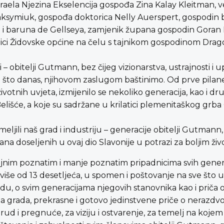
zraela Njezina Ekselencija gospođa Zina Kalay Kleitman, 
symiuk, gospođa doktorica Nelly Auerspert, gospodin b
perg i baruna de Gellseya, zamjenik župana gospodin Goran 
nici Židovske općine na čelu s tajnikom gospodinom Dr
ji – obitelji Gutmann, bez čijeg vizionarstva, ustrajnosti i
voga što danas, njihovom zaslugom baštinimo. Od prve pila
otnih uvjeta, izmijenilo se nekoliko generacija, kao i dru
Belišće, a koje su sadržane u krilatici plemenitaškog grb
ljili naš grad i industriju – generacije obitelji Gutmann,
ana doseljenih u ovaj dio Slavonije u potrazi za boljim ži
brojnim poznatim i manje poznatim pripadnicima svih gener
više od 13 desetljeća, u spomen i poštovanje na sve što u
, o svim generacijama njegovih stanovnika kao i priča o j
a grada, prekrasne i gotovo jedinstvene priče o nerazdvoji
trud i pregnuće, za viziju i ostvarenje, za temelj na koje