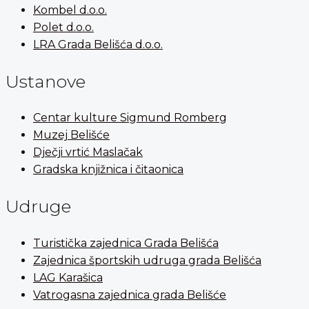
Kombel d.o.o.
Polet d.o.o.
LRA Grada Belišća d.o.o.
Ustanove
Centar kulture Sigmund Romberg
Muzej Belišće
Dječji vrtić Maslačak
Gradska knjižnica i čitaonica
Udruge
Turistička zajednica Grada Belišća
Zajednica športskih udruga grada Belišća
LAG Karašica
Vatrogasna zajednica grada Belišće