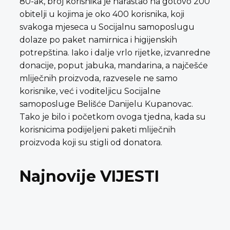
80-ak, broj korisnika je narastao na gotovo 200
obitelji u kojima je oko 400 korisnika, koji
svakoga mjeseca u Socijalnu samoposlugu
dolaze po paket namirnica i higijenskih
potrepština. Iako i dalje vrlo rijetke, izvanredne
donacije, poput jabuka, mandarina, a najčešće
mliječnih proizvoda, razvesele ne samo
korisnike, već i voditeljicu Socijalne
samoposluge Belišće Danijelu Kupanovac.
Tako je bilo i početkom ovoga tjedna, kada su
korisnicima podijeljeni paketi mliječnih
proizvoda koji su stigli od donatora.
Najnovije VIJESTI