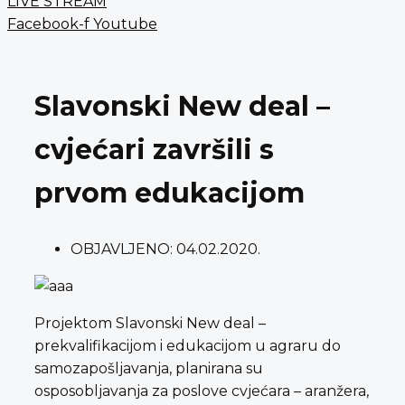
LIVE STREAM
Facebook-f
Youtube
Slavonski New deal –
cvjećari završili s
prvom edukacijom
OBJAVLJENO:
04.02.2020.
Projektom Slavonski New deal –
prekvalifikacijom i edukacijom u agraru do
samozapošljavanja, planirana su
osposobljavanja za poslove cvjećara – aranžera,