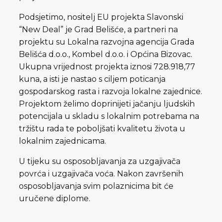
Podsjetimo, nositelj EU projekta Slavonski
“New Deal” je Grad Belišće, a partneri na
projektu su Lokalna razvojna agencija Grada
Belišća d.o.o., Kombel d.o.o. i Općina Bizovac.
Ukupna vrijednost projekta iznosi 728.918,77
kuna, a isti je nastao s ciljem poticanja
gospodarskog rasta i razvoja lokalne zajednice.
Projektom želimo doprinijeti jačanju ljudskih
potencijala u skladu s lokalnim potrebama na
tržištu rada te poboljšati kvalitetu života u
lokalnim zajednicama.
U tijeku su osposobljavanja za uzgajivača
povrća i uzgajivača voća. Nakon završenih
osposobljavanja svim polaznicima bit će
uručene diplome.