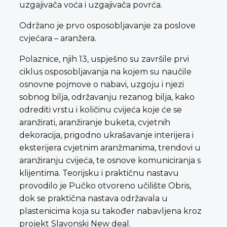
uzgajivača voća i uzgajivača povrća.
Održano je prvo osposobljavanje za poslove
cvjećara – aranžera.
Polaznice, njih 13, uspješno su završile prvi
ciklus osposobljavanja na kojem su naučile
osnovne pojmove o nabavi, uzgoju i njezi
sobnog bilja, održavanju rezanog bilja, kako
odrediti vrstu i količinu cvijeća koje će se
aranžirati, aranžiranje buketa, cvjetnih
dekoracija, prigodno ukrašavanje interijera i
eksterijera cvjetnim aranžmanima, trendovi u
aranžiranju cvijeća, te osnove komuniciranja s
klijentima. Teorijsku i praktičnu nastavu
provodilo je Pučko otvoreno učilište Obris,
dok se praktična nastava održavala u
plastenicima koja su također nabavljena kroz
projekt Slavonski New deal.