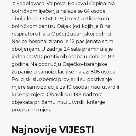
iz Šodolovaca, Valpova, Đakova i Čepina. Na
bolničkom liječenju nalaze se 64 osobe
oboljele od COVID-19, i to 52 u Kliničkom
bolničkom centru Osijek (od kojih je 8 na
respiratoru), a u Općoj županijskoj bolnici
Našice hospitalizirano je 12 pacijenata s tim
oboljenjem. U zadnja 24 sata preminula je
jedna COVID pozitivnih osoba u dobi od 87
godina. Na području Osječko-baranjske
županije u samoizolaciji se nalazi 805 osoba.
Policijski službenici provjerili su poštivanje
mjere samoizolacije za 10 osoba i nisu utvrdili
kršenje mjera. Obavili su i 198 nadzora
objekata pri čemu nisu utvrdili kršenje
propisanih mjera.
Najnovije VIJESTI