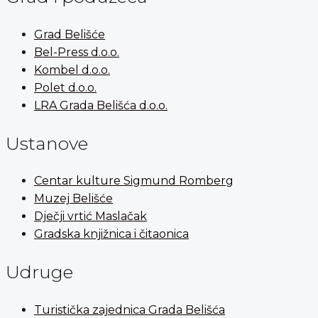
Grad Belišće
Bel-Press d.o.o.
Kombel d.o.o.
Polet d.o.o.
LRA Grada Belišća d.o.o.
Ustanove
Centar kulture Sigmund Romberg
Muzej Belišće
Dječji vrtić Maslačak
Gradska knjižnica i čitaonica
Udruge
Turistička zajednica Grada Belišća