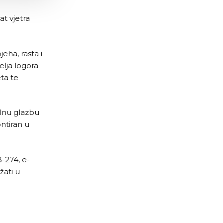
t vjetra
eha, rasta i
elja logora
eta te
alnu glazbu
ontiran u
-274, e-
žati u