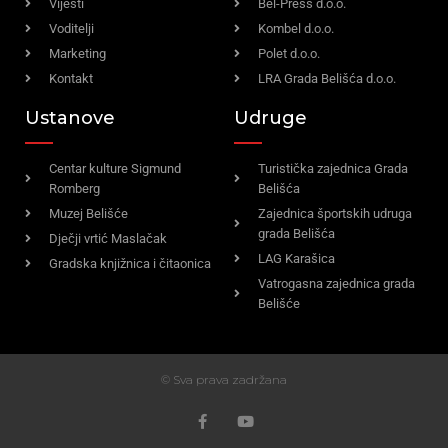
Vijesti
Bel-Press d.o.o.
Voditelji
Kombel d.o.o.
Marketing
Polet d.o.o.
Kontakt
LRA Grada Belišća d.o.o.
Ustanove
Udruge
Centar kulture Sigmund
Turistička zajednica Grada
Romberg
Belišća
Muzej Belišće
Zajednica športskih udruga
grada Belišća
Dječji vrtić Maslačak
LAG Karašica
Gradska knjižnica i čitaonica
Vatrogasna zajednica grada
Belišće
© Sva prava zadržana