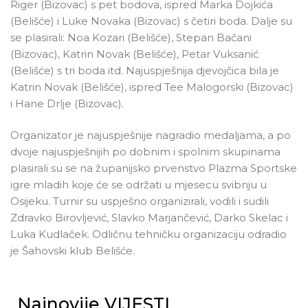
Riger (Bizovac) s pet bodova, ispred Marka Dojkića
(Belišće) i Luke Novaka (Bizovac) s četiri boda. Dalje su
se plasirali: Noa Kozari (Belišće), Stepan Bačani
(Bizovac), Katrin Novak (Belišće), Petar Vuksanić
(Belišće) s tri boda itd. Najuspješnija djevojčica bila je
Katrin Novak (Belišće), ispred Tee Malogorski (Bizovac)
i Hane Drlje (Bizovac).
Organizator je najuspješnije nagradio medaljama, a po
dvoje najuspješnijih po dobnim i spolnim skupinama
plasirali su se na županijsko prvenstvo Plazma Sportske
igre mladih koje će se održati u mjesecu svibnju u
Osijeku. Turnir su uspješno organizirali, vodili i sudili
Zdravko Birovljević, Slavko Marjančević, Darko Skelac i
Luka Kudlaček. Odličnu tehničku organizaciju odradio
je Šahovski klub Belišće.
Najnovije VIJESTI