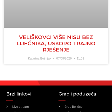
VELIŠKOVCI VIŠE NISU BEZ
LIJEČNIKA, USKORO TRAJNO
RJEŠENJE
Katarina Bošnjak
07/08/2026
11:03
Brzi linkovi
Grad i poduzeća
Live stream
Grad Belišće