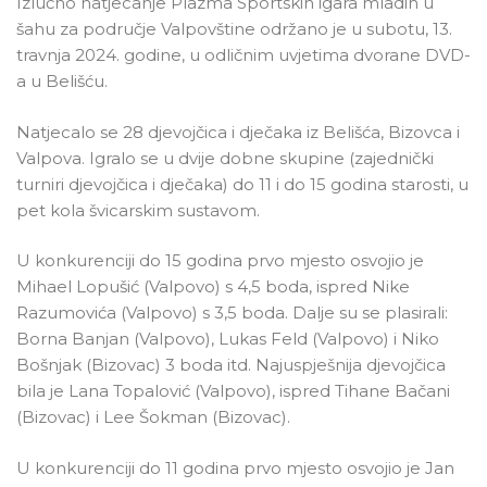
Izlučno natjecanje Plazma Sportskih igara mladih u
šahu za područje Valpovštine održano je u subotu, 13.
travnja 2024. godine, u odličnim uvjetima dvorane DVD-
a u Belišću.
Natjecalo se 28 djevojčica i dječaka iz Belišća, Bizovca i
Valpova. Igralo se u dvije dobne skupine (zajednički
turniri djevojčica i dječaka) do 11 i do 15 godina starosti, u
pet kola švicarskim sustavom.
U konkurenciji do 15 godina prvo mjesto osvojio je
Mihael Lopušić (Valpovo) s 4,5 boda, ispred Nike
Razumovića (Valpovo) s 3,5 boda. Dalje su se plasirali:
Borna Banjan (Valpovo), Lukas Feld (Valpovo) i Niko
Bošnjak (Bizovac) 3 boda itd. Najuspješnija djevojčica
bila je Lana Topalović (Valpovo), ispred Tihane Bačani
(Bizovac) i Lee Šokman (Bizovac).
U konkurenciji do 11 godina prvo mjesto osvojio je Jan