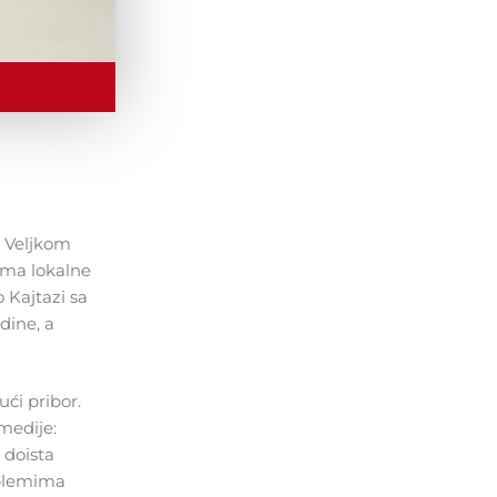
u Veljkom
ima lokalne
 Kajtazi sa
dine, a
ući pribor.
medije:
 doista
oblemima