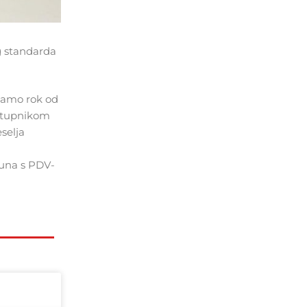
g standarda
imamo rok od
astupnikom
selja
kuna s PDV-