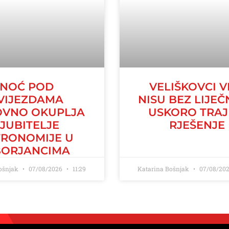
NOĆ POD
VELIŠKOVCI V
VIJEZDAMA
NISU BEZ LIJEČ
VNO OKUPLJA
USKORO TRA
LJUBITELJE
RJEŠENJE
TRONOMIJE U
BORJANCIMA
Bošnjak
07/08/2026
11:29
Katarina Bošnjak
07/08/20