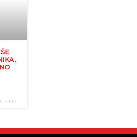
IŠE
NIKA,
JNO
26
11:03