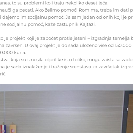
nas, to su problemi koji traju nekoliko desetljeća.
 nauči ga pecati. Ako želimo pomoći Romima, treba im dati p
dajemo im socijalnu pomoć. Ja sam jedan od onih koji je pr
 ne socijalnu pomoć, kaže zastupnik Kajtazi.
to je projekt koji je započet prošle jeseni – izgradnja temelj
završen. U ovaj projekt je do sada uloženo više od 150.000
70.000 kuna.
va, koja su iznosila otprilike isto toliko, mogu zaista sa zad
ma je sada iznalaženje i traženje sredstava za završetak izgra
ić.