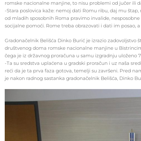
romske nacionalne manjine, to nisu problemi od jučer ili da
-Stara poslovica kaže: nemoj dati Romu ribu, daj mu štap,
od mladih sposobnih Roma pravimo invalide, nesposobne i 
socijalne pomoći. Rome treba obrazovati i dati im posao, a
Gradonačelnik Belišća Dinko Burić je izrazio zadovoljstvo š
društvenog doma romske nacionalne manjine u Bistrincima 
čega je iz državnog proračuna u samu izgradnju uloženo 
-Ta su sredstva uplaćena u gradski proračun i uz naša sredst
reći da je ta prva faza gotova, temelji su završeni. Pred na
je nakon radnog sastanka gradonačelnik Belišća, Dinko Bur