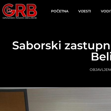
content
POČETNA
VIJESTI
VODI
Saborski zastupni
Bel
OBJAVLJEN