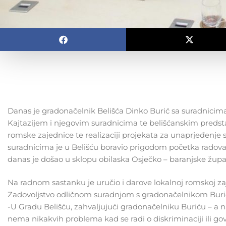
Danas je gradonačelnik Belišća Dinko Burić sa suradnici
Kajtazijem i njegovim suradnicima te belišćanskim pred
romske zajednice te realizaciji projekata za unaprjeđenje s
suradnicima je u Belišću boravio prigodom početka radova 
danas je došao u sklopu obilaska Osječko – baranjske žu
Na radnom sastanku je uručio i darove lokalnoj romskoj zaje
Zadovoljstvo odličnom suradnjom s gradonačelnikom Burićem
-U Gradu Belišću, zahvaljujući gradonačelniku Buriću – a n
nema nikakvih problema kad se radi o diskriminaciji ili go