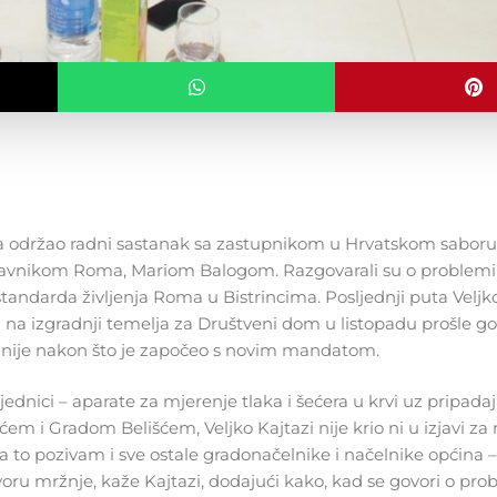
ma održao radni sastanak sa zastupnikom u Hrvatskom sabor
stavnikom Roma, Mariom Balogom. Razgovarali su o problem
tandarda življenja Roma u Bistrincima. Posljednji puta Veljko
na izgradnji temelja za Društveni dom u listopadu prošle go
panije nakon što je započeo s novim mandatom.
dnici – aparate za mjerenje tlaka i šećera u krvi uz pripadaj
 i Gradom Belišćem, Veljko Kajtazi nije krio ni u izjavi za 
a to pozivam i sve ostale gradonačelnike i načelnike općina –
voru mržnje, kaže Kajtazi, dodajući kako, kad se govori o pr