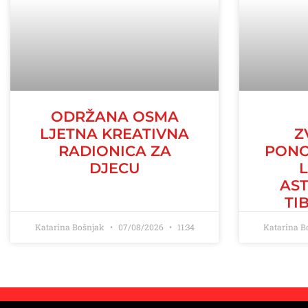
ODRŽANA OSMA
LJETNA KREATIVNA
Z
RADIONICA ZA
PONO
DJECU
AS
TI
Katarina Bošnjak
07/08/2026
11:34
Katarina 