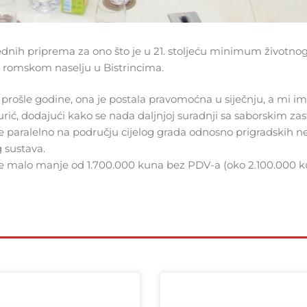
rednih priprema za ono što je u 21. stoljeću minimum životno
 u romskom naselju u Bistrincima.
u prošle godine, ona je postala pravomoćna u siječnju, a mi 
Burić, dodajući kako se nada daljnjoj suradnji sa saborskim z
se paralelno na području cijelog grada odnosno prigradskih ne
 sustava.
 je malo manje od 1.700.000 kuna bez PDV-a (oko 2.100.000 