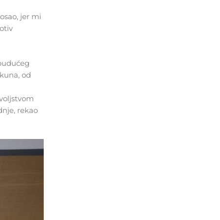
osao, jer mi
otiv
a budućeg
 kuna, od
ovoljstvom
dnje, rekao