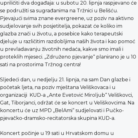
upriličiti dva događaja: u subotu 20. lipnja raspjevano će
se podružiti sa sugrađanima na Tržnici u Belišću.
Pjevajući svima znane evergreene, uz poziv na aktivno
sudjelovanje svih posjetitelja, pokazat će koliko im
glazba znači u životu, a posebice kako terapeutski
djeluje u različitim razdobljima naših života i kao pomoć
u prevladavanju životnih nedaća, kakve smo imali i
proteklih mjeseci. „Združeno pjevanje“ planirano je u 10
sati na prostorima Tržnog centra!
Sljedeći dan, u nedjelju 21. lipnja, na sam Dan glazbe i
početak ljeta, na poziv mještana Veliškovaca i u
organizaciji KUD-a „Ante Evetović Miroljub“ Veliškovci,
Gat, Tiborjanci, održat će se koncert u Veliškovcima. Na
koncertu će uz MPD „BelAmi“ sudjelovati i Pučko-
pjevačko-dramsko-recitatorska skupina KUD-a.
Koncert počinje u 19 sati u Hrvatskom domu u