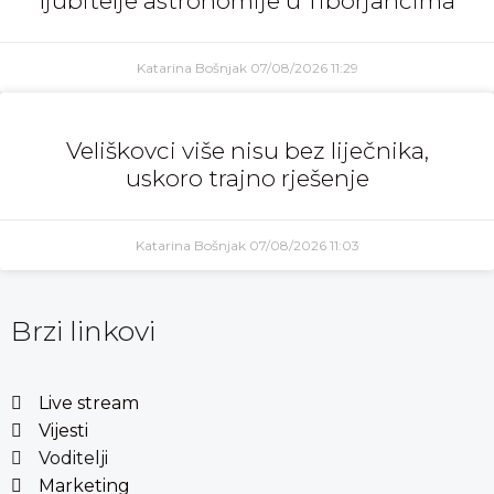
ljubitelje astronomije u Tiborjancima
Katarina Bošnjak
07/08/2026
11:29
Veliškovci više nisu bez liječnika,
uskoro trajno rješenje
Katarina Bošnjak
07/08/2026
11:03
Brzi linkovi
Live stream
Vijesti
Voditelji
Marketing