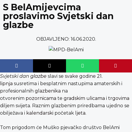
content
S BelAmijevcima
proslavimo Svjetski dan
glazbe
OBJAVLJENO:
16.06.2020.
Svjetski dan
glazbe
slavi se svake godine
21.
lipnja
susretima i besplatnim nastupima amaterskih i
profesionalnih
glazbenika
na
otvorenim
pozornicama
te
gradskim
ulicama
i
trgovima
diljem svijeta. Raznim glazbenim priredbama ujedno se
obilježava i
kalendarski
početak
ljeta
.
Tom prigodom će Muško pjevačko društvo BelAmi