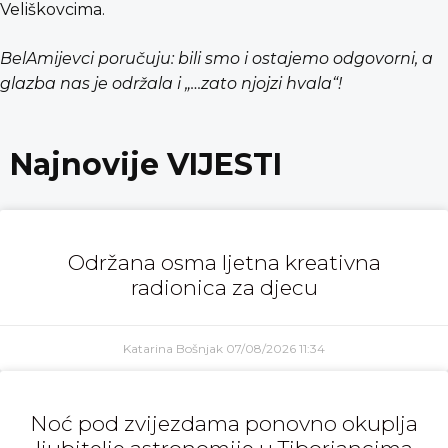
Veliškovcima.
BelAmijevci poručuju: bili smo i ostajemo odgovorni, a
glazba nas je održala i „…zato njojzi hvala“!
Najnovije VIJESTI
Održana osma ljetna kreativna
radionica za djecu
Katarina Bošnjak
07/08/2026
11:34
Noć pod zvijezdama ponovno okuplja