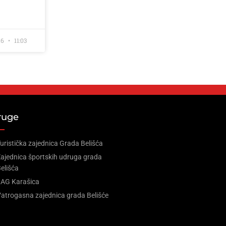
26
11:03
ruge
uristička zajednica Grada Belišća
ajednica športskih udruga grada
elišća
LAG Karašica
atrogasna zajednica grada Belišće