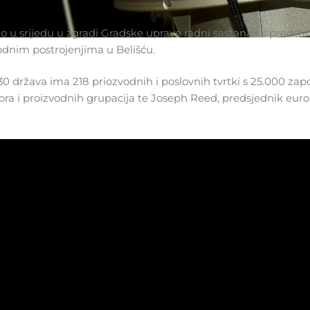
o u srijedu u zgradi Gradske uprave radni sastanak s predst
odnim postrojenjima u Belišću.
0 država ima 218 priozvodnih i poslovnih tvrtki s 25.000 zapo
sora i proizvodnih grupacija te Joseph Reed, predsjednik eur