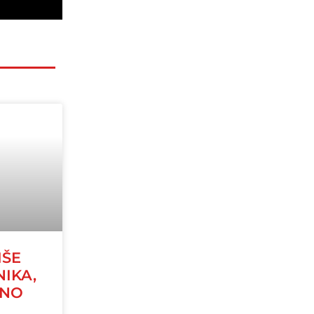
IŠE
NIKA,
JNO