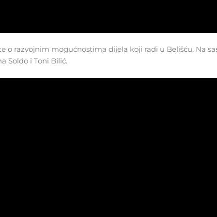
te o razvojnim mogućnostima dijela koji radi u Belišću. Na s
 Soldo i Toni Bilić.