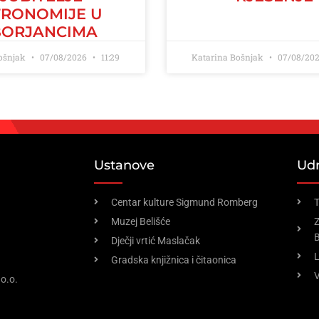
TRONOMIJE U
BORJANCIMA
Bošnjak
07/08/2026
11:29
Katarina Bošnjak
07/08/20
Ustanove
Ud
Centar kulture Sigmund Romberg
T
Muzej Belišće
Z
B
Dječji vrtić Maslačak
Gradska knjižnica i čitaonica
V
o.o.