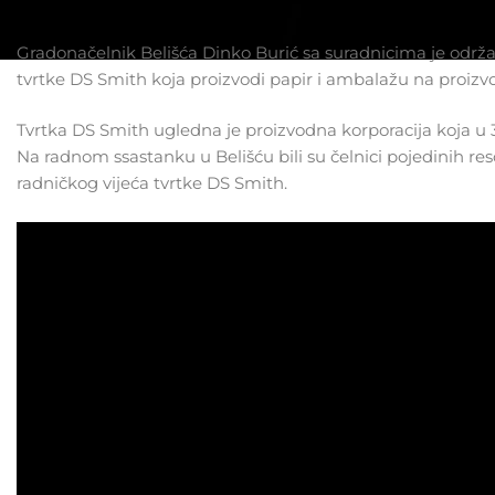
Gradonačelnik Belišća Dinko Burić sa suradnicima je održa
tvrtke DS Smith koja proizvodi papir i ambalažu na proizv
Tvrtka DS Smith ugledna je proizvodna korporacija koja u 3
Na radnom ssastanku u Belišću bili su čelnici pojedinih re
radničkog vijeća tvrtke DS Smith.