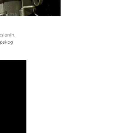
avnicima
slenih.
opskog