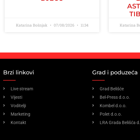
AS
TI
Katarina Bošnjak
07/08/2026
11:34
Katarina 
Brzi linkovi
Grad i poduzeća
Live stream
Grad Belišće
Vijesti
Bel-Press d.o.o.
Voditelji
Kombel d.o.o.
Marketing
Polet d.o.o.
Kontakt
LRA Grada Belišća d.