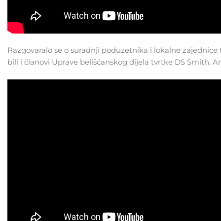
Razgovaralo se o suradnji poduzetnika i lokalne zajednice 
bili i članovi Uprave belišćanskog dijela tvrtke DS Smith, Ana