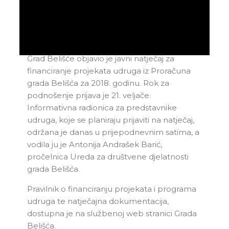
Grad Belišće objavio je javni natječaj za
financiranje projekata udruga iz Proračuna
grada Belišća za 2018. godinu. Rok za
podnošenje prijava je 21. veljače.
Informativna radionica za predstavnike
udruga, koje se planiraju prijaviti na natječaj,
održana je danas u prijepodnevnim satima, a
vodila ju je Antonija Andrašek Barić,
pročelnica Ureda za društvene djelatnosti
grada Belišća.
Pravilnik o financiranju projekata i programa
udruga te natječajna dokumentacija,
dostupna je na službenoj web stranici Grada
Belišća.