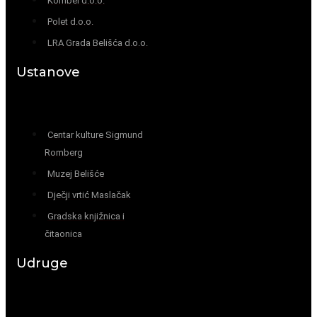
Kombel d.o.o.
Polet d.o.o.
LRA Grada Belišća d.o.o.
Ustanove
Centar kulture Sigmund
Romberg
Muzej Belišće
Dječji vrtić Maslačak
Gradska knjižnica i
čitaonica
Udruge