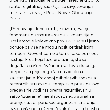
u Centru za socijalne usluge Maestral u Splitu
i autor digitalnog sadržaja za savjetovanje i
mentalno zdravlje Petar Novak Obdukcija
Psihe.
„Predavanje donosi dublje razumijevanje
fenomena burnouta – stanja u kojem tijelo,
um i emocije kolektivno povuku ručnu i jasno
poruče da više ne mogu nositi pritisak istim
tempom. Govorit ćemo o tome kako burnout
nastaje, kroz koje faze prolazimo, što se
događa u našem živčanom sustavu i kako ga
prepoznati prije nego što nas prisili na
zaustavljanje. Kroz spoj psiholoških spoznaja,
recentnih istraživanja i terapijskih pristupa, ovo
predavanje vodi nas prema razumijevanju
zašto “izgaranje” nije slabost, nego signal za
promjenu. Jer ponekad organizam zna prije
nas da više ne možemo “ovako” — ali u toj istini