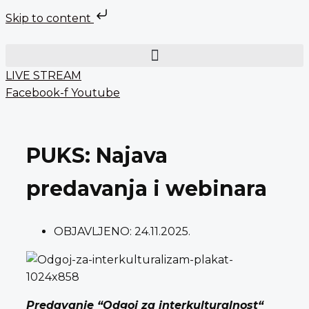
Skip to content
Preskoči
na
sadržaj
LIVE STREAM
Facebook-f
Youtube
PUKS: Najava
predavanja i webinara
OBJAVLJENO:
24.11.2025.
Predavanje “Odgoj za interkulturalnost“