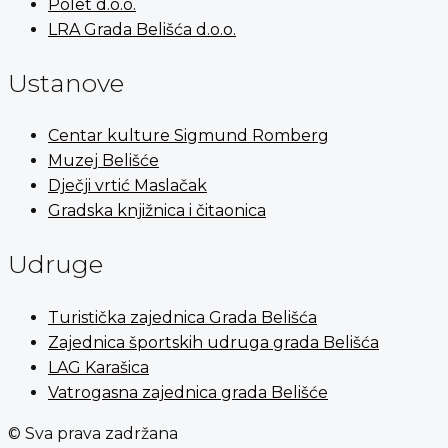
Polet d.o.o.
LRA Grada Belišća d.o.o.
Ustanove
Centar kulture Sigmund Romberg
Muzej Belišće
Dječji vrtić Maslačak
Gradska knjižnica i čitaonica
Udruge
Turistička zajednica Grada Belišća
Zajednica športskih udruga grada Belišća
LAG Karašica
Vatrogasna zajednica grada Belišće
© Sva prava zadržana