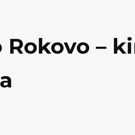
 Rokovo – ki
ma