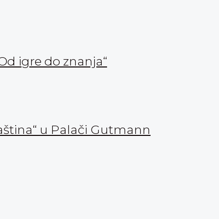
Od igre do znanja“
aština“ u Palači Gutmann