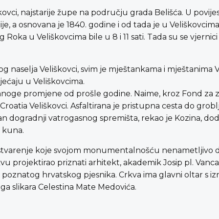
škovci, najstarije župe na području grada Belišća. U po
nije, a osnovana je 1840. godine i od tada je u Veliškovcima
Roka u Veliškovcima bile u 8 i 11 sati. Tada su se vjernici
skog naselja Veliškovci, svim je mještankama i mještanima 
jećaju u Veliškovcima.
ti mnoge promjene od prošle godine. Naime, kroz Fond za z
atia Veliškovci. Asfaltirana je pristupna cesta do groblj
vi an dogradnji vatrogasnog spremišta, rekao je Kozina, do
a kuna.
 ostvarenje koje svojom monumentalnošću nenametljivo 
kvu projektirao priznati arhitekt, akademik Josip pl. Vanc
 poznatog hrvatskog pjesnika. Crkva ima glavni oltar s 
toga slikara Celestina Mate Medovića.