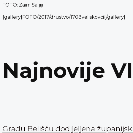
FOTO: Zaim Saljiji
{gallery}FOTO/2017/drustvo/1708veliskovci{/gallery}
Najnovije V
Gradu Belišću dodijeljena županijs