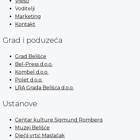
Vijesti
Voditelji
Marketing
Kontakt
Grad i poduzeća
Grad Belišće
Bel-Press d.o.o.
Kombel d.o.o.
Polet d.o.o.
LRA Grada Belišća d.o.o.
Ustanove
Centar kulture Sigmund Romberg
Muzej Belišće
Dječji vrtić Maslačak