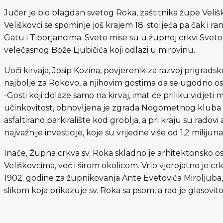
Jučer je bio blagdan svetog Roka, zaštitnika župe Veli
Veliškovci se spominje još krajem 18. stoljeća pa čak i ra
Gatu i Tiborjancima. Svete mise su u župnoj crkvi Svetog 
velečasnog Bože Ljubičića koji odlazi u mirovinu.
Uoči kirvaja, Josip Kozina, povjerenik za razvoj prigrad
najbolje za Rokovo, a njihovim gostima da se ugodno os
-Gosti koji dolaze samo na kirvaj, imat će priliku vidje
učinkovitost, obnovljena je zgrada Nogometnog kluba Cro
asfaltirano parkiralište kod groblja, a pri kraju su rado
najvažnije investicije, koje su vrijedne više od 1,2 milijun
Inače, Župna crkva sv. Roka skladno je arhitektonsko
Veliškovcima, već i širom okolicom. Vrlo vjerojatno je cr
1902. godine za župnikovanja Ante Evetovića Miroljuba,
slikom koja prikazuje sv. Roka sa psom, a rad je glasovi