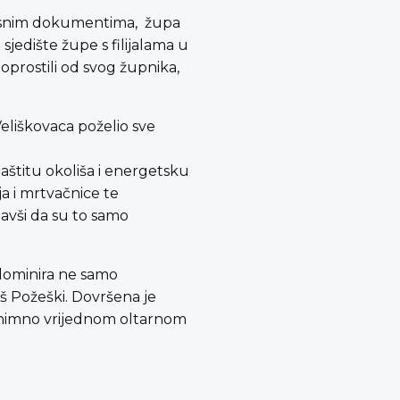
vijesnim dokumentima, župa
 sjedište župe s filijalama u
 oprostili od svog župnika,
Veliškovaca poželio sve
aštitu okoliša i energetsku
a i mrtvačnice te
davši da su to samo
dominira ne samo
aš Požeški. Dovršena je
iznimno vrijednom oltarnom