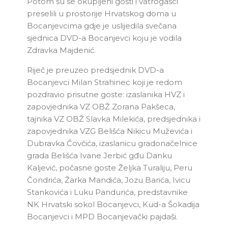
Potom su se okupljeni gosti i vatrogasci
preselili u prostorije Hrvatskog doma u
Bocanjevcima gdje je uslijedila svečana
sjednica DVD-a Bocanjevci koju je vodila
Zdravka Majdenić.
Riječ je preuzeo predsjednik DVD-a
Bocanjevci Milan Strahinec koji je redom
pozdravio prisutne goste: izaslanika HVZ i
zapovjednika VZ OBŽ Zorana Pakšeca,
tajnika VZ OBŽ Slavka Milekića, predsjednika i
zapovjednika VZG Belišća Nikicu Muževića i
Dubravka Čovčića, izaslanicu gradonačelnice
grada Belišća Ivane Jerbić gđu Danku
Kaljević, počasne goste Željka Turaliju, Peru
Čondrića, Žarka Mandića, Jozu Barića, Ivicu
Stankovića i Luku Pandurića, predstavnike
NK Hrvatski sokol Bocanjevci, Kud-a Šokadija
Bocanjevci i MPD Bocanjevački pajdaši.