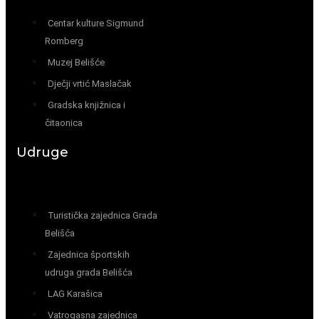
Centar kulture Sigmund
Romberg
Muzej Belišće
Dječji vrtić Maslačak
Gradska knjižnica i
čitaonica
Udruge
Turistička zajednica Grada
Belišća
Zajednica športskih
udruga grada Belišća
LAG Karašica
Vatrogasna zajednica