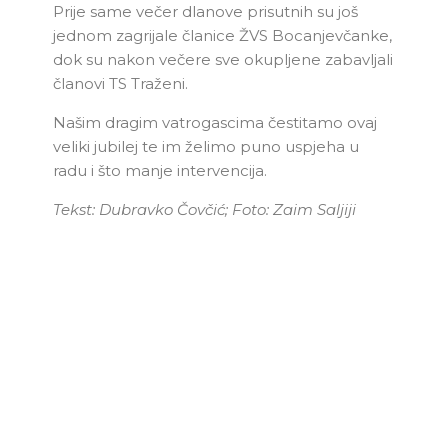
Prije same večer dlanove prisutnih su još
jednom zagrijale članice ŽVS Bocanjevčanke,
dok su nakon večere sve okupljene zabavljali
članovi TS Traženi.
Našim dragim vatrogascima čestitamo ovaj
veliki jubilej te im želimo puno uspjeha u
radu i što manje intervencija.
Tekst: Dubravko Čovčić; Foto: Zaim Saljiji