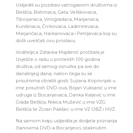
Uslijedili su pozdravi vatrogasnim društvima iz
Belišća, Bistrinaca, Gata, Veliškovaca,
Tiborjanaca, Vinogradaca, Marijanaca,
Kunišinaca, Črnkovaca, Ladimirevaca,
Marjančaca, Harkanovaca i Petrijevaca koji su
došli uveličati ovu proslavu.
Voditeljica Zdravka Majdenić pročitala je
Izvješće o radu u proteklih 100 godina
društva, od samog osnutka pa sve do
današnjeg dana, nakon čega su se
prisutnima obratili gosti: Suzana Koprivnjak u
ime prisutnih DVD-ova, Bojan Vuksanić u ime
udruga iz Bocanjevaca, Danka Kaljević u ime
Grada Belišća, Nikica Mužević u ime VZG
Belišća te Zoran Pakšec u ime VZ OBŽ i HVZ.
Na samom kraju uslijedila je dodjela priznanja
članovima DVD-a Bocanjevci, istaknutim