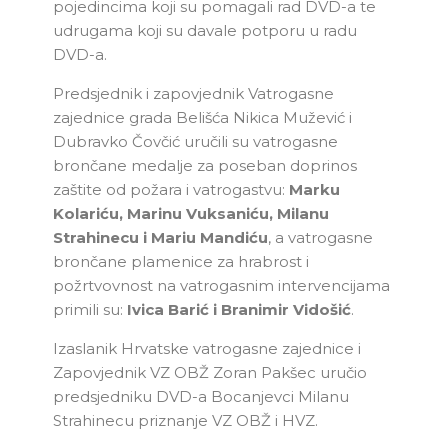
pojedincima koji su pomagali rad DVD-a te
udrugama koji su davale potporu u radu
DVD-a.
Predsjednik i zapovjednik Vatrogasne
zajednice grada Belišća Nikica Mužević i
Dubravko Čovčić uručili su vatrogasne
brončane medalje za poseban doprinos
zaštite od požara i vatrogastvu:
Marku
Kolariću, Marinu Vuksaniću, Milanu
Strahinecu i Mariu Mandiću
, a vatrogasne
brončane plamenice za hrabrost i
požrtvovnost na vatrogasnim intervencijama
primili su:
Ivica Barić i Branimir Vidošić
.
Izaslanik Hrvatske vatrogasne zajednice i
Zapovjednik VZ OBŽ Zoran Pakšec uručio
predsjedniku DVD-a Bocanjevci Milanu
Strahinecu priznanje VZ OBŽ i HVZ.