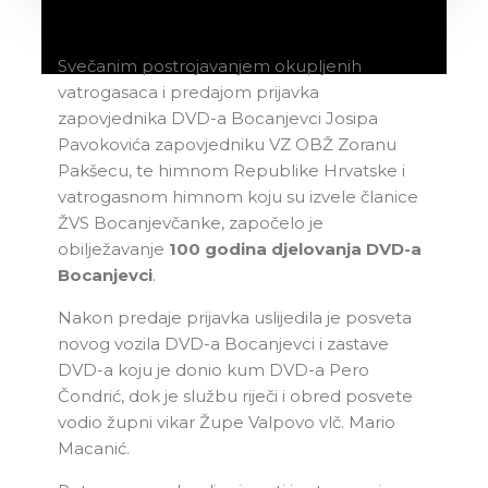
Svečanim postrojavanjem okupljenih
vatrogasaca i predajom prijavka
zapovjednika DVD-a Bocanjevci Josipa
Pavokovića zapovjedniku VZ OBŽ Zoranu
Pakšecu, te himnom Republike Hrvatske i
vatrogasnom himnom koju su izvele članice
ŽVS Bocanjevčanke, započelo je
obilježavanje
100 godina
djelovanja DVD-a
Bocanjevci
.
Nakon predaje prijavka uslijedila je posveta
novog vozila DVD-a Bocanjevci i zastave
DVD-a koju je donio kum DVD-a Pero
Čondrić, dok je službu riječi i obred posvete
vodio župni vikar Župe Valpovo vlč. Mario
Macanić.