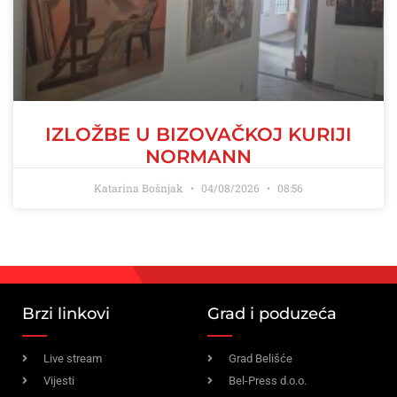
IZLOŽBE U BIZOVAČKOJ KURIJI
NORMANN
Katarina Bošnjak
04/08/2026
08:56
Brzi linkovi
Grad i poduzeća
Live stream
Grad Belišće
Vijesti
Bel-Press d.o.o.