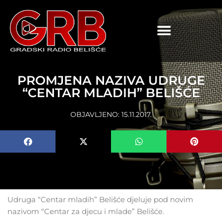
content
PROMJENA NAZIVA UDRUGE
“CENTAR MLADIH” BELIŠĆE
OBJAVLJENO:
15.11.2017.
Udruga “Centar mladih” Belišće djeluje pod novim
nazivom “Centar za djecu i mlade” Belišće.