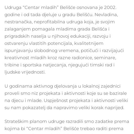
Udruga “Centar mladih” Belišće osnovana je 2002.
godine i od tada djeluje u gradu Belišću. Nevladina,
nestranačka, neprofitabilna udruga koja, je svojim
zalaganjem pomagala mladima grada Belišća i
prigradskih naselja u njihovoj edukaciji, razvoju i
ostvarenju vlastitih potencijala, kvalitetnijem
ispunjavanju slobodnog vremena, potičući i razvijajući
kreativnost mladih kroz razne radionice, seminare,
tribine i sportska natjecanja, njegujući timski rad i
ljudske vrijednosti.
U godinama aktivnog djelovanja u lokalnoj zajednici
proveli smo niz projekata i aktivnosti koje su se bazirale
na djecu i mlade. Uspješnost projekata i aktivnosti veliki
su nam pokazatelj da napravimo veliki korak naprijed.
Strateškim planom udruge razradili smo zadatke prema
kojima bi “Centar mladih” Belišće trebao raditi prema