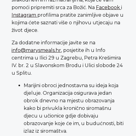
pomoći pripremiti srca za Božić. Na
Facebook
i
Instagram
profilima pratite zanimljive objave u
kojima ćete saznati više o njihovu utjecaju na
život djece.
Za dodatne informacije javite se na
info@marysmeals.hr
, posjetite ih u Info
centrima u Ilici 29 u Zagrebu, Petra Krešimira
IV. br. 2 u Slavonskom Brodu i Ulici slobode 24
u Splitu.
Marijini obroci jednostavna su ideja koja
djeluje. Organizacija osigurava jedan
obrok dnevno na mjestu obrazovanja
kako bi privukla kronično siromašnu
djecu u učionice gdje dobivaju
obrazovanje koje će im, u budućnosti, biti
izlaz iz siromaštva.