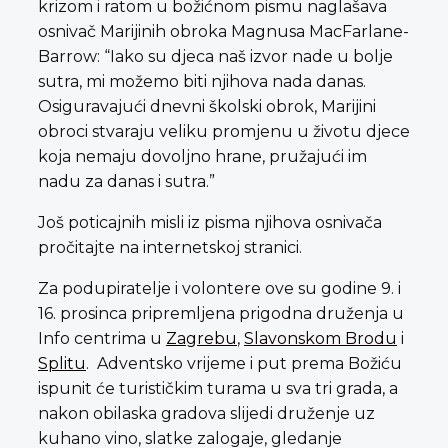
krizom i ratom u božićnom pismu naglašava
osnivač Marijinih obroka Magnusa MacFarlane-
Barrow: “Iako su djeca naš izvor nade u bolje
sutra, mi možemo biti njihova nada danas.
Osiguravajući dnevni školski obrok, Marijini
obroci stvaraju veliku promjenu u životu djece
koja nemaju dovoljno hrane, pružajući im
nadu za danas i sutra.”
Još poticajnih misli iz pisma njihova osnivača
pročitajte na internetskoj stranici.
Za podupiratelje i volontere ove su godine 9. i
16. prosinca pripremljena prigodna druženja u
Info centrima u
Zagrebu
,
Slavonskom Brodu
i
Splitu
. Adventsko vrijeme i put prema Božiću
ispunit će turističkim turama u sva tri grada, a
nakon obilaska gradova slijedi druženje uz
kuhano vino, slatke zalogaje, gledanje