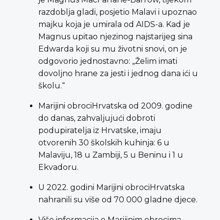
razdoblja gladi, posjetio Malavi i upoznao
majku koja je umirala od AIDS-a. Kad je
Magnus upitao njezinog najstarijeg sina
Edwarda koji su mu životni snovi, on je
odgovorio jednostavno: „Želim imati
dovoljno hrane za jesti i jednog dana ići u
školu.“
Marijini obrociHrvatska od 2009. godine
do danas, zahvaljujući dobroti
podupiratelja iz Hrvatske, imaju
otvorenih 30 školskih kuhinja: 6 u
Malaviju, 18 u Zambiji, 5 u Beninu i 1 u
Ekvadoru.
U 2022. godini Marijini obrociHrvatska
nahranili su više od 70 000 gladne djece.
Više informacija o Marijinim obrocima