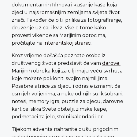
dokumentarnih filmova i kušanje kaše koja
djeci u najsiromašnijim zemljama svijeta život
znači. Također će biti prilika za fotografiranje,
druženje uz čaj i kviz. Više o tome kako
provesti vikende sa Marijinim obrocima,
pročitajte na
interentskoj stranici
.
Kroz vrijeme došašća poznate osobe iz
društvenog života predstavit će vam
darove
Marijinih obroka koji za cilj imaju veću svrhu, a
koje možete pokloniti svojim najmilijima.
Posebne sitnice za djecu i odrasle izmamit će
osmijeh voljenima, a neke od njih su: kišobrani,
notesi, memory igra, puzzle za djecu, darovne
kartice, slika Svete obitelji, zimske kape,
podmetači za jelo, stolni kalendari i dr.
Tijekom adventa nahranite dušu prigodnim
svakodnevnim razmatranjima, koja će vam