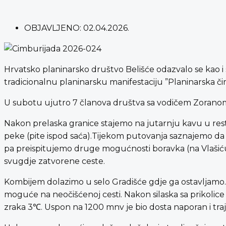
OBJAVLJENO:
02.04.2026.
Hrvatsko planinarsko društvo Belišće odazvalo se kao i s
tradicionalnu planinarsku manifestaciju ”Planinarska či
U subotu ujutro 7 članova društva sa vodičem Zoranom 
Nakon prelaska granice stajemo na jutarnju kavu u res
peke (pite ispod saća).Tijekom putovanja saznajemo da j
pa preispitujemo druge mogućnosti boravka (na Vlašiću 
svugdje zatvorene ceste.
Kombijem dolazimo u selo Gradišće gdje ga ostavljamo. Da
moguće na neočišćenoj cesti. Nakon silaska sa prikolic
zraka 3℃. Uspon na 1200 mnv je bio dosta naporan i traja