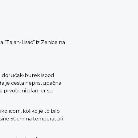
a ”Tajan-Lisac” iz Zenice na
an doručak-burek ispod
 da je cesta nepristupačna
 prvobitni plan jer su
olicom, koliko je to bilo
visine 50cm na temperaturi