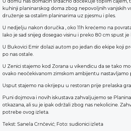
U domu nas domaćin srdačno dočekuje toplim čajem, tr
kuhinji planinarskog doma zbog nepovoljnih vanjskih v
druženje sa ostalim planinarima uz pjesmu i ples.
U nedjelju nakon doručka , oko 11h krećemo na povra
Iako je sad snijeg dosegao visinu i preko 80 cm spust je bi
U Bukovici Emir dolazi autom po jedan dio ekipe koji 
po nas ostale.
U Zenici stajemo kod Zorana u vikendicu da se tako mok
ovako neočekivanom zimskom ambijentu nastavljamo p
Usput stajemo na okrijepu u restoran prije prelaska gr
Puni dojmova i novih iskustava zahvaljujemo se Planin
otkazana, ali su je ipak održali zbog nas nekolicine. Z
potrebe ovog izleta.
Tekst: Sanela Crnčević; Foto: sudionici izleta