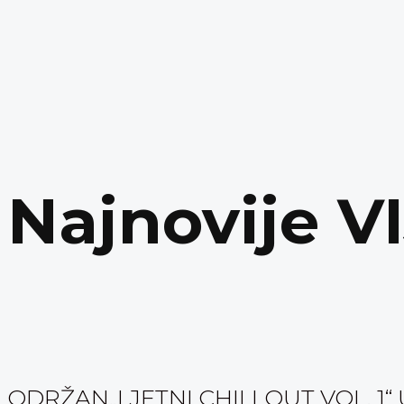
Najnovije V
ODRŽAN„LJETNI CHILLOUT VOL. 