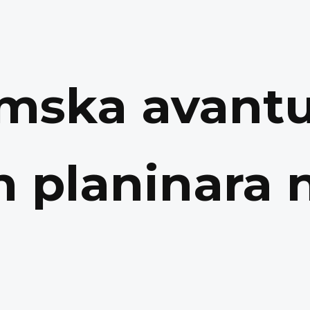
imska avant
h planinara 