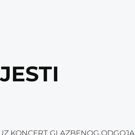
IJESTI
1“ UZ KONCERT GLAZBENOG ODGOJA