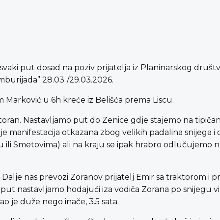
vaki put dosad na poziv prijatelja iz Planinarskog društv
mburijada” 28.03./29.03.2026.
Marković u 6h kreće iz Belišća prema Liscu.
toran. Nastavljamo put do Zenice gdje stajemo na tipič
e manifestacija otkazana zbog velikih padalina snijega i
ili Smetovima) ali na kraju se ipak hrabro odlučujemo na
lje nas prevozi Zoranov prijatelj Emir sa traktorom i prik
e put nastavljamo hodajući iza vodiča Zorana po snijegu 
o je duže nego inače, 3.5 sata.