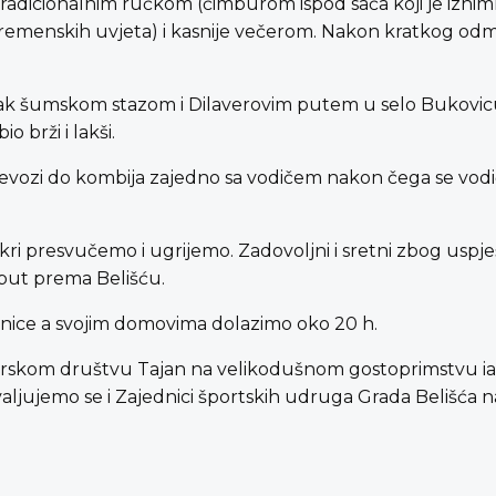
adicionalnim ručkom (čimburom ispod saća koji je izni
remenskih uvjeta) i kasnije večerom. Nakon kratkog odm
tak šumskom stazom i Dilaverovim putem u selo Bukovic
o brži i lakši.
prevozi do kombija zajedno sa vodičem nakon čega se vod
ri presvučemo i ugrijemo. Zadovoljni i sretni zbog uspj
ut prema Belišću.
anice a svojim domovima dolazimo oko 20 h.
arskom društvu Tajan na velikodušnom gostoprimstvu iako
ahvaljujemo se i Zajednici športskih udruga Grada Belišć