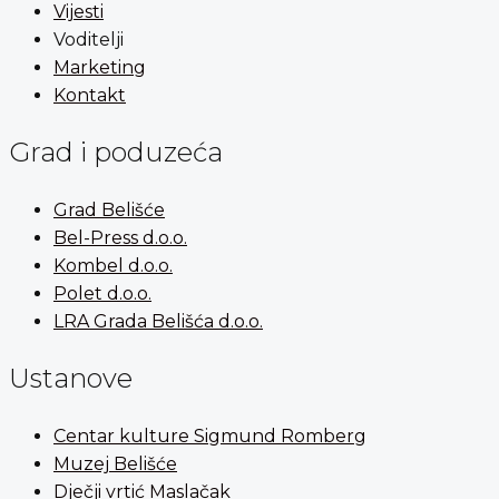
Vijesti
Voditelji
Marketing
Kontakt
Grad i poduzeća
Grad Belišće
Bel-Press d.o.o.
Kombel d.o.o.
Polet d.o.o.
LRA Grada Belišća d.o.o.
Ustanove
Centar kulture Sigmund Romberg
Muzej Belišće
Dječji vrtić Maslačak