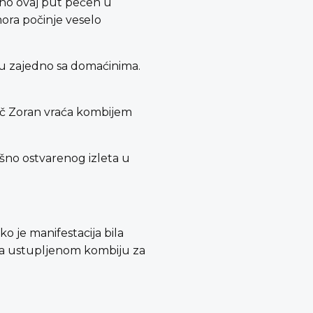
mno ovaj put pečen u
ora počinje veselo
u zajedno sa domaćinima.
ič Zoran vraća kombijem
ešno ostvarenog izleta u
 je manifestacija bila
a na ustupljenom kombiju za