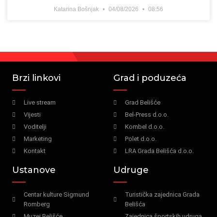
Katarina Bošnjak
04/08/2026
08:56
Brzi linkovi
Grad i poduzeća
Live stream
Grad Belišće
Vijesti
Bel-Press d.o.o.
Voditelji
Kombel d.o.o.
Marketing
Polet d.o.o.
Kontakt
LRA Grada Belišća d.o.o.
Ustanove
Udruge
Centar kulture Sigmund
Turistička zajednica Grada
Romberg
Belišća
Muzej Belišće
Zajednica športskih udruga