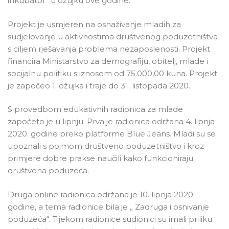
inkubator” u ožujku ove godine.
Projekt je usmjeren na osnaživanje mladih za
sudjelovanje u aktivnostima društvenog poduzetništva
s ciljem rješavanja problema nezaposlenosti. Projekt
financira Ministarstvo za demografiju, obitelj, mlade i
socijalnu politiku s iznosom od 75.000,00 kuna. Projekt
je započeo 1. ožujka i traje do 31. listopada 2020.
S provedbom edukativnih radionica za mlade
započeto je u lipnju. Prva je radionica održana 4. lipnja
2020. godine preko platforme Blue Jeans. Mladi su se
upoznali s pojmom društveno poduzetništvo i kroz
primjere dobre prakse naučili kako funkcioniraju
društvena poduzeća.
Druga online radionica održana je 10. lipnja 2020.
godine, a tema radionice bila je „ Zadruga i osnivanje
poduzeća“. Tijekom radionice sudionici su imali priliku