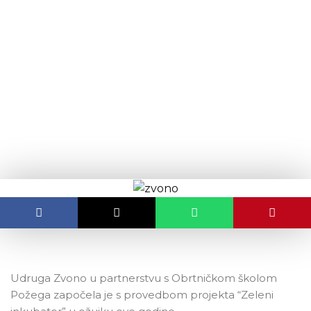
content
Projekt “Zeleni inkubator”
OBJAVLJENO:
15.06.2020.
Udruga Zvono u partnerstvu s Obrtničkom školom
Požega započela je s provedbom projekta “Zeleni