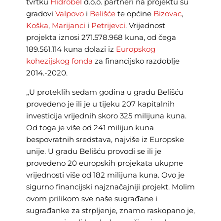
tvrtku
Hidrobel
d.o.o. partneri na projektu su
gradovi
Valpovo
i
Belišće
te općine
Bizovac
,
Koška
,
Marijanci
i
Petrijevci
. Vrijednost
projekta iznosi 271.578.968 kuna, od čega
189.561.114 kuna dolazi iz
Europskog
kohezijskog fonda
za financijsko razdoblje
2014.-2020.
„U proteklih sedam godina u gradu Belišću
provedeno je ili je u tijeku 207 kapitalnih
investicija vrijednih skoro 325 milijuna kuna.
Od toga je više od 241 milijun kuna
bespovratnih sredstava, najviše iz Europske
unije. U gradu Belišću provodi se ili je
provedeno 20 europskih projekata ukupne
vrijednosti više od 182 milijuna kuna. Ovo je
sigurno financijski najznačajniji projekt. Molim
ovom prilikom sve naše sugrađane i
sugrađanke za strpljenje, znamo raskopano je,