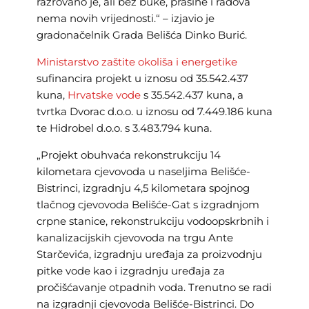
razrovano je, ali bez buke, prašine i radova
nema novih vrijednosti.“ – izjavio je
gradonačelnik Grada Belišća Dinko Burić.
Ministarstvo zaštite okoliša i energetike
sufinancira projekt u iznosu od 35.542.437
kuna,
Hrvatske vode
s 35.542.437 kuna, a
tvrtka Dvorac d.o.o. u iznosu od 7.449.186 kuna
te Hidrobel d.o.o. s 3.483.794 kuna.
„Projekt obuhvaća rekonstrukciju 14
kilometara cjevovoda u naseljima Belišće-
Bistrinci, izgradnju 4,5 kilometara spojnog
tlačnog cjevovoda Belišće-Gat s izgradnjom
crpne stanice, rekonstrukciju vodoopskrbnih i
kanalizacijskih cjevovoda na trgu Ante
Starčevića, izgradnju uređaja za proizvodnju
pitke vode kao i izgradnju uređaja za
pročišćavanje otpadnih voda. Trenutno se radi
na izgradnji cjevovoda Belišće-Bistrinci. Do