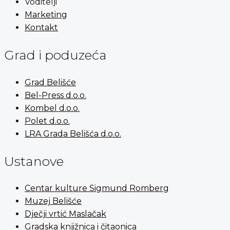
Voditelji
Marketing
Kontakt
Grad i poduzeća
Grad Belišće
Bel-Press d.o.o.
Kombel d.o.o.
Polet d.o.o.
LRA Grada Belišća d.o.o.
Ustanove
Centar kulture Sigmund Romberg
Muzej Belišće
Dječji vrtić Maslačak
Gradska knjižnica i čitaonica