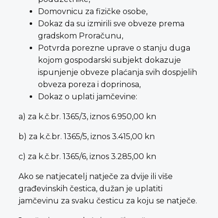
Domovnicu za fizičke osobe,
Dokaz da su izmirili sve obveze prema
gradskom Proračunu,
Potvrda porezne uprave o stanju duga
kojom gospodarski subjekt dokazuje
ispunjenje obveze plaćanja svih dospjelih
obveza poreza i doprinosa,
Dokaz o uplati jamčevine:
a) za k.č.br. 1365/3, iznos 6.950,00 kn
b) za k.č.br. 1365/5, iznos 3.415,00 kn
c) za k.č.br. 1365/6, iznos 3.285,00 kn
Ako se natjecatelj natječe za dvije ili više
građevinskih čestica, dužan je uplatiti
jamčevinu za svaku česticu za koju se natječe.