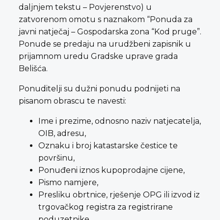
daljnjem tekstu – Povjerenstvo) u
zatvorenom omotu s naznakom “Ponuda za
javni natječaj – Gospodarska zona “Kod pruge”.
Ponude se predaju na urudžbeni zapisnik u
prijamnom uredu Gradske uprave grada
Belišća.
Ponuditelji su dužni ponudu podnijeti na
pisanom obrascu te navesti:
Ime i prezime, odnosno naziv natjecatelja,
OIB, adresu,
Oznaku i broj katastarske čestice te
površinu,
Ponuđeni iznos kupoprodajne cijene,
Pismo namjere,
Presliku obrtnice, rješenje OPG ili izvod iz
trgovačkog registra za registrirane
poduzetnike,