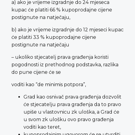
a) ako je vrijeme izgradnje do 24 mjeseca
kupac će platiti 66 % kupoprodajne cijene
postignute na natječaju,
b) ako je vrijeme izgradnje do 12 mjeseci kupac
će platiti 33 % kupoprodajne cijene
postignute na natječaju
– ukoliko stjecatelj prava građenja koristi
pogodnosti iz prethodnog podstavka, razlika
do pune cijene će se
voditi kao “de minimis potpora”,
Grad kao osnivač prava građenja dozvolit
će stjecatelju prava građenja da to pravo
upiše u vlastovnicu zk uloška, a Grad će
u svom zk ulošku ovo pravo građenja
voditi kao teret,
kupoprodajnim ugovorom će se utvrditi