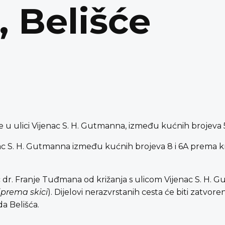
 Belišće
 u ulici Vijenac S. H. Gutmanna, između kućnih brojeva 5
enac S. H. Gutmanna između kućnih brojeva 8 i 6A prema k
nac dr. Franje Tuđmana od križanja s ulicom Vijenac S. H
(
prema skici
). Dijelovi nerazvrstanih cesta će biti zatvoren
a Belišća.