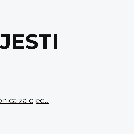
IJESTI
onica za djecu