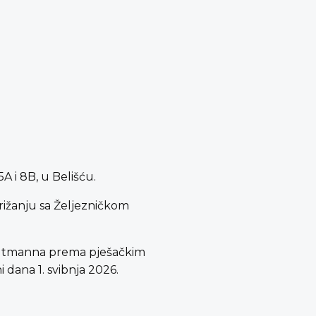
A i 8B, u Belišću.
rižanju sa Željezničkom
. Gutmanna prema pješačkim
i dana 1. svibnja 2026.