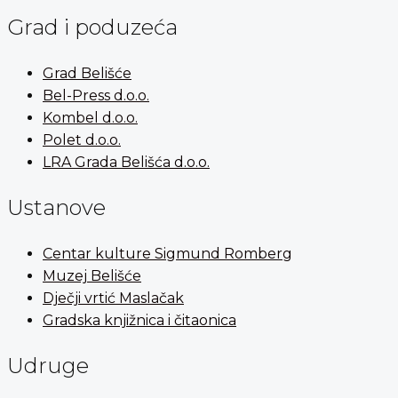
Grad i poduzeća
Grad Belišće
Bel-Press d.o.o.
Kombel d.o.o.
Polet d.o.o.
LRA Grada Belišća d.o.o.
Ustanove
Centar kulture Sigmund Romberg
Muzej Belišće
Dječji vrtić Maslačak
Gradska knjižnica i čitaonica
Udruge