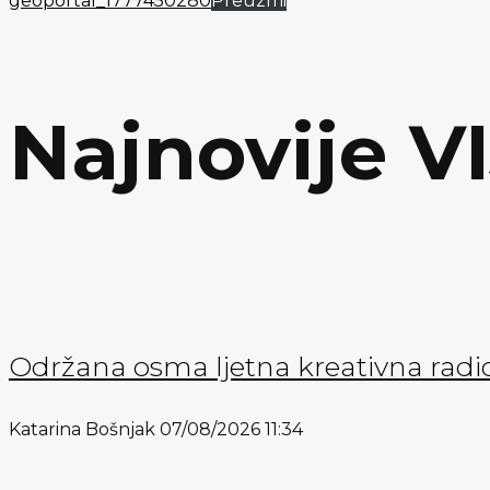
geoportal_1777450280
Preuzmi
Najnovije V
Održana osma ljetna kreativna radi
Katarina Bošnjak
07/08/2026
11:34