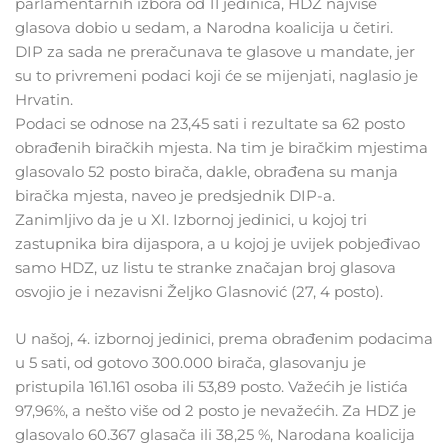
parlamentarnih izbora od 11 jedinica, HDZ najviše
glasova dobio u sedam, a Narodna koalicija u četiri.
DIP za sada ne preračunava te glasove u mandate, jer
su to privremeni podaci koji će se mijenjati, naglasio je
Hrvatin.
Podaci se odnose na 23,45 sati i rezultate sa 62 posto
obrađenih biračkih mjesta. Na tim je biračkim mjestima
glasovalo 52 posto birača, dakle, obrađena su manja
biračka mjesta, naveo je predsjednik DIP-a.
Zanimljivo da je u XI. Izbornoj jedinici, u kojoj tri
zastupnika bira dijaspora, a u kojoj je uvijek pobjeđivao
samo HDZ, uz listu te stranke značajan broj glasova
osvojio je i nezavisni Željko Glasnović (27, 4 posto).
U našoj, 4. izbornoj jedinici, prema obrađenim podacima
u 5 sati, od gotovo 300.000 birača, glasovanju je
pristupila 161.161 osoba ili 53,89 posto. Važećih je listića
97,96%, a nešto više od 2 posto je nevažećih. Za HDZ je
glasovalo 60.367 glasača ili 38,25 %, Narodana koalicija