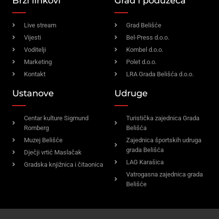
Brzi linkovi
Grad i poduzeća
Live stream
Grad Belišće
Vijesti
Bel-Press d.o.o.
Voditelji
Kombel d.o.o.
Marketing
Polet d.o.o.
Kontakt
LRA Grada Belišća d.o.o.
Ustanove
Udruge
Centar kulture Sigmund
Turistička zajednica Grada
Romberg
Belišća
Muzej Belišće
Zajednica športskih udruga
grada Belišća
Dječji vrtić Maslačak
LAG Karašica
Gradska knjižnica i čitaonica
Vatrogasna zajednica grada
Belišće