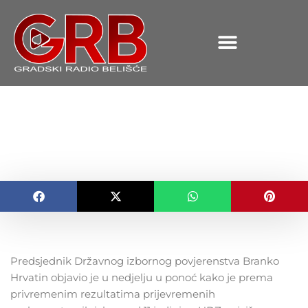
content
Privremeni podaci
parlamentarnih izbora
OBJAVLJENO:
12.09.2016.
Predsjednik Državnog izbornog povjerenstva Branko
Hrvatin objavio je u nedjelju u ponoć kako je prema
privremenim rezultatima prijevremenih