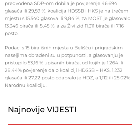
predvođena SDP-om dobila je povjerenje 46.694
glasača ili 29,59 %, koalicija HDSSB i HKS je na trećem
mjestu s 15.540 glasova ili 9,84 %, za MOST je glasovalo
13.346 birača ili 8,45 %, a za Živi zid 11.311 birača ili 7,16
posto.
Podaci s 15 birališnih mjesta u Belišću i prigradskim
naseljima obrađeni su u potpunosti, a glasovanju je
pristupilo 53,16 % upisanih birača, od kojih je 1,264 ili
28,44% povjerenje dalo koaliciji HDSSB – HKS, 1,232
glasača ili 27,22 posto odabralo je HDZ, a 1,112 ili 25,02%
Narodnu koaliciju.
Najnovije VIJESTI