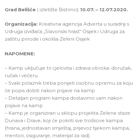
Grad Belišće
( izletište Bistrinci)
10.07. – 12.07.2020.
Organizacija:
Kreativna agencija Adverta u suradnji s
Udruga izviđača „Slavonski hrast“ Osijek i Udruga za
zaštitu prirode i okoliša Zeleni Osijek
NAPOMENE:
– Kamp uključuje tri cjelovita i zdrava obroka: doručak,
ručak i večeru.
– Svaki polaznik treba ponijeti osobnu opremu za koju
će popis dobiti nakon prijave na kamp
– Detaljan program kampa dostavimo vam nakon
prijave na kamp
– Kamp je organiziran u sklopu projekta Zelene staze
Dunava i Drave, koji će pokriti sve troškove kampa
(hrana, jednostavan smještaj, prijevoz tijekom kampa,
mentori, osiguranje, materijal za rad).