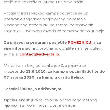
različitosti te doživjeti prirodu na pravi način.
Program istraživačkog kampa odvijat će se uz
poštivanje smjernica odgovornog ponašanja
Nacionalnog stožera civilne zaštite i zdravstvenih
smjernica Hrvatskog zavoda za zdravstveno osiguranje.
Za prijavu na program posjetite
POVEZNICU,
a
za
više informacija
o programu obratite nam se putem
e-maila:
contact@adverta.io
.
Maksimalan broj polaznika je 50, a prijaviti se
možete
do 23.6.2020. za kamp u općini Erdut te do
07. srpnja 2020. za kamp u gradu Belišću.
Termini i lokacija održavanja:
Općina Erdut
(livada i topolik pored nogometnog
igrališta u Aljmašu)
26.6. – 28.06.2020.