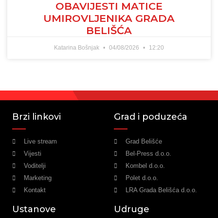
OBAVIJESTI MATICE
UMIROVLJENIKA GRADA
BELIŠĆA
Katarina Bošnjak
04/08/2026
12:20
Brzi linkovi
Grad i poduzeća
Live stream
Grad Belišće
Vijesti
Bel-Press d.o.o.
Voditelji
Kombel d.o.o.
Marketing
Polet d.o.o.
Kontakt
LRA Grada Belišća d.o.o.
Ustanove
Udruge