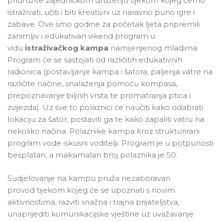
pridružite zajedničkom druženju tijekom kojeg ćemo
istraživati, učiti i biti kreativni uz naravno puno igre i
zabave. Ove smo godine za početak ljeta pripremili
zanimljiv i edukativan vikend program u
vidu
istraživačkog kampa
namijenjenog mladima.
Program će se sastojati od različitih edukativnih
radionica (postavljanje kampa i šatora, paljenja vatre na
različite načine, snalaženja pomoću kompasa,
prepoznavanje biljnih vrsta te promatranja ptica i
zvijezda). Uz sve to polaznici će naučiti kako odabrati
lokaciju za šator, postaviti ga te kako zapaliti vatru na
nekoliko načina. Polaznike kampa kroz strukturirani
program vode iskusni voditelji. Program je u potpunosti
besplatan, a maksimalan broj polaznika je 50.
Sudjelovanje na kampu pruža nezaboravan
provod tijekom kojeg će se upoznati s novim
aktivnostima, razviti snažna i trajna prijateljstva,
unaprijediti komunikacijske vještine uz uvažavanje