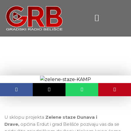
content
Prijave za kampiranje
OBJAVLJENO:
19.06.2020.
U sklopu projekta
Zelene staze Dunava i
Drave,
općina Erdut i grad Belišće pozivaju vas da se