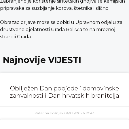
Zabranjeno je korištenje sintetskih gnojiva te kemijskih
pripravaka za suzbijanje korova, štetnika i slično.
Obrazac prijave može se dobiti u Upravnom odjelu za
društvene djelatnosti Grada Belišća te na mrežnoj
stranici Grada.
Najnovije VIJESTI
Obilježen Dan pobjede i domovinske
zahvalnosti i Dan hrvatskih branitelja
Katarina Bošnjak
06/08/2026
10:43