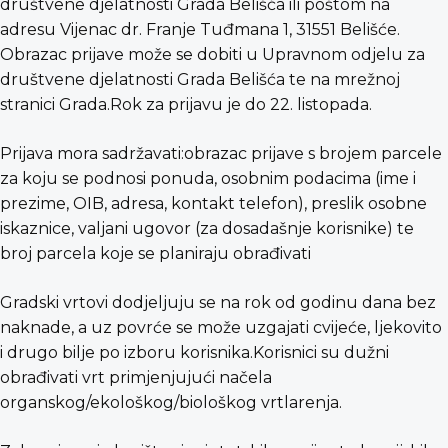
društvene djelatnosti Grada Belišća ili poštom na
adresu Vijenac dr. Franje Tuđmana 1, 31551 Belišće.
Obrazac prijave može se dobiti u Upravnom odjelu za
društvene djelatnosti Grada Belišća te na mrežnoj
stranici Grada.Rok za prijavu je do 22. listopada.
Prijava mora sadržavati:obrazac prijave s brojem parcele
za koju se podnosi ponuda, osobnim podacima (ime i
prezime, OIB, adresa, kontakt telefon), preslik osobne
iskaznice, valjani ugovor (za dosadašnje korisnike) te
broj parcela koje se planiraju obrađivati
Gradski vrtovi dodjeljuju se na rok od godinu dana bez
naknade, a uz povrće se može uzgajati cvijeće, ljekovito
i drugo bilje po izboru korisnika.Korisnici su dužni
obrađivati vrt primjenjujući načela
organskog/ekološkog/biološkog vrtlarenja.