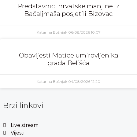
Predstavnici hrvatske manjine iz
Bačaljmaša posjetili Bizovac
Katarina Bošnjak
06/08/2026
10:07
Obavijesti Matice umirovljenika
grada Belišća
Katarina Bošnjak
04/08/2026
12:20
Brzi linkovi
Live stream
Vijesti