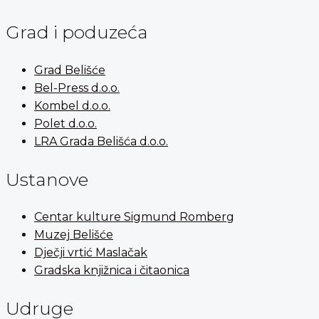
Grad i poduzeća
Grad Belišće
Bel-Press d.o.o.
Kombel d.o.o.
Polet d.o.o.
LRA Grada Belišća d.o.o.
Ustanove
Centar kulture Sigmund Romberg
Muzej Belišće
Dječji vrtić Maslačak
Gradska knjižnica i čitaonica
Udruge