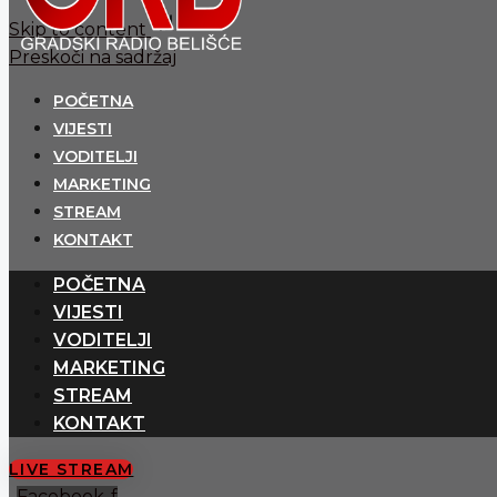
Skip to content
Preskoči na sadržaj
POČETNA
VIJESTI
VODITELJI
MARKETING
STREAM
KONTAKT
POČETNA
VIJESTI
VODITELJI
MARKETING
STREAM
KONTAKT
LIVE STREAM
Facebook-f