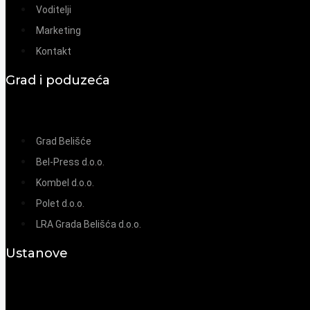
Voditelji
Marketing
Kontakt
Grad i poduzeća
Grad Belišće
Bel-Press d.o.o.
Kombel d.o.o.
Polet d.o.o.
LRA Grada Belišća d.o.o.
Ustanove