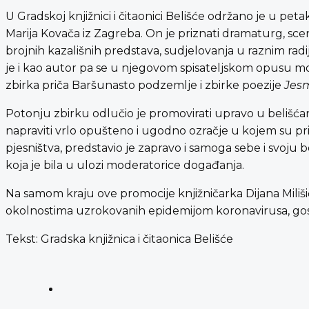
U Gradskoj knjižnici i čitaonici Belišće održano je u peta
Marija Kovača iz Zagreba. On je priznati dramaturg, sceno
brojnih kazališnih predstava, sudjelovanja u raznim radij
je i kao autor pa se u njegovom spisateljskom opusu mog
zbirka priča Baršunasto podzemlje i zbirke poezije
Jesm
Potonju zbirku odlučio je promovirati upravo u belišćansk
napraviti vrlo opušteno i ugodno ozračje u kojem su pri
pjesništva, predstavio je zapravo i samoga sebe i svoju
koja je bila u ulozi moderatorice događanja.
Na samom kraju ove promocije knjižničarka Dijana Miliši
okolnostima uzrokovanih epidemijom koronavirusa, gosto
Tekst: Gradska knjižnica i čitaonica Belišće