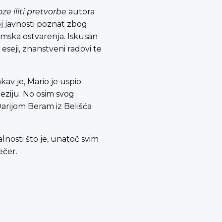
e iliti pretvorbe
autora
roj javnosti poznat zbog
ilmska ostvarenja. Iskusan
eseji, znanstveni radovi te
kav je, Mario je uspio
oeziju. No osim svog
Darijom Beram iz Belišća
lnosti što je, unatoč svim
ečer.