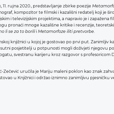
k, 11. rujna 2020., predstavljanje zbirke poezije
Metamorfoz
graf, kompozitor te filmski i kazališni redatelj koji je ši
skim i televizijskim projektima, a napravio je i zapažena f
u pronaći mnoge kazališne kritike i recenzije, teoretski 
o li se za to borili
i
Metamorfoze iliti pretvorbe
.
oj knjižnici u kojoj je gostovao po prvi put. Zanimljiv ka
sutni posjetitelji u potpunosti mogli doživjeti njegovu p
 bogatu, svestranu karijeru kroz razgovor s profesoricom 
ć-Zečević uručila je Mariju maleni poklon kao znak zahva
vao u Knjižnici i održao iznimno zanimljivu pjesničku v