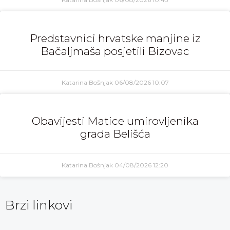
Predstavnici hrvatske manjine iz
Bačaljmaša posjetili Bizovac
Katarina Bošnjak
06/08/2026
10:07
Obavijesti Matice umirovljenika
grada Belišća
Katarina Bošnjak
04/08/2026
12:20
Brzi linkovi