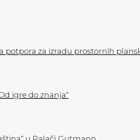
ka potpora za izradu prostornih pla
Od igre do znanja“
aština“ u Palači Gutmann