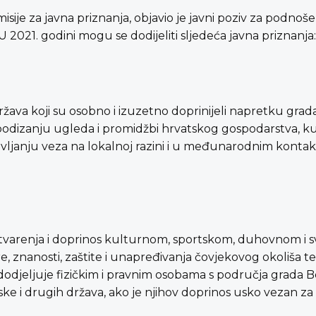
je za javna priznanja, objavio je javni poziv za podnošenj
U 2021. godini mogu se dodijeliti sljedeća javna priznanja:
ava koji su osobno i izuzetno doprinijeli napretku grada
 podizanju ugleda i promidžbi hrvatskog gospodarstva, kul
ljanju veza na lokalnoj razini i u međunarodnim kontaktim
 ostvarenja i doprinos kulturnom, sportskom, duhovno
, znanosti, zaštite i unapređivanja čovjekovog okoliša te
odjeljuje fizičkim i pravnim osobama s područja grada Be
 i drugih država, ako je njihov doprinos usko vezan za ži