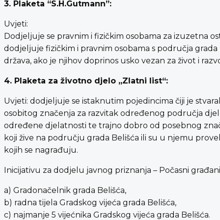
3. Plaketa “S.H.Gutmann”:
Uvjeti:
Dodjeljuje se pravnim i fizičkim osobama za izuzetna os
dodjeljuje fizičkim i pravnim osobama s područja grada 
država, ako je njihov doprinos usko vezan za život i razv
4. Plaketa za životno djelo „Zlatni list“:
Uvjeti: dodjeljuje se istaknutim pojedincima čiji je stv
osobitog značenja za razvitak određenog područja djel
određene djelatnosti te trajno dobro od posebnog znača
koji žive na području grada Belišća ili su u njemu provel
kojih se nagrađuju.
Inicijativu za dodjelu javnog priznanja – Počasni građan
a) Gradonačelnik grada Belišća,
b) radna tijela Gradskog vijeća grada Belišća,
c) najmanje 5 vijećnika Gradskog vijeća grada Belišća.