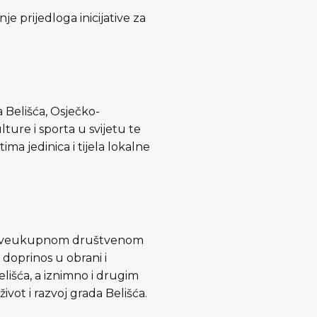
e prijedloga inicijative za
 Belišća, Osječko-
ture i sporta u svijetu te
a jedinica i tijela lokalne
m i sveukupnom društvenom
 doprinos u obrani i
lišća, a iznimno i drugim
vot i razvoj grada Belišća.