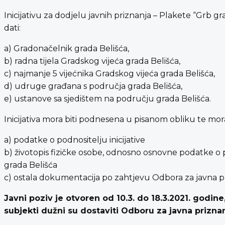
Inicijativu za dodjelu javnih priznanja – Plakete “Grb g
dati:
a) Gradonačelnik grada Belišća,
b) radna tijela Gradskog vijeća grada Belišća,
c) najmanje 5 vijećnika Gradskog vijeća grada Belišća,
d) udruge građana s područja grada Belišća,
e) ustanove sa sjedištem na području grada Belišća.
Inicijativa mora biti podnesena u pisanom obliku te mora
a) podatke o podnositelju inicijative
b) životopis fizičke osobe, odnosno osnovne podatke o 
grada Belišća
c) ostala dokumentacija po zahtjevu Odbora za javna pr
Javni poziv je otvoren od
10
.3. do 18.
3
.2021. godine
subjekti dužni su dostaviti Odboru za javna prizna