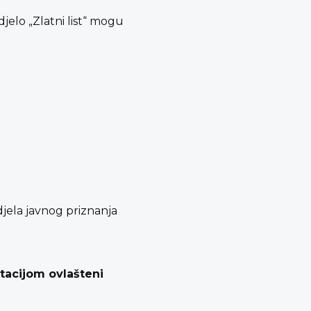
djelo „Zlatni list“ mogu
jela javnog priznanja
tacijom ovlašteni