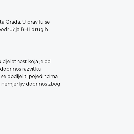
a Grada. U pravilu se
 područja RH i drugih
 djelatnost koja je od
 doprinos razvitku
e dodijeliti pojedincima
 i nemjerljiv doprinos zbog