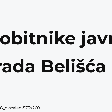
dobitnike jav
rada Belišća