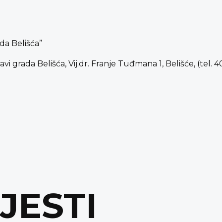
da Belišća”
grada Belišća, Vij.dr. Franje Tuđmana 1, Belišće, (tel. 400
IJESTI