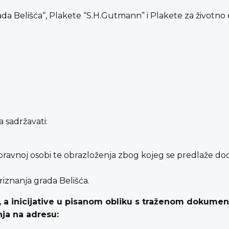
rada Belišća“, Plakete “S.H.Gutmann” i Plakete za životno 
 sadržavati:
pravnoj osobi te obrazloženja zbog kojeg se predlaže dod
iznanja grada Belišća.
, a inicijative u pisanom obliku s traženom dokumen
nja na adresu: