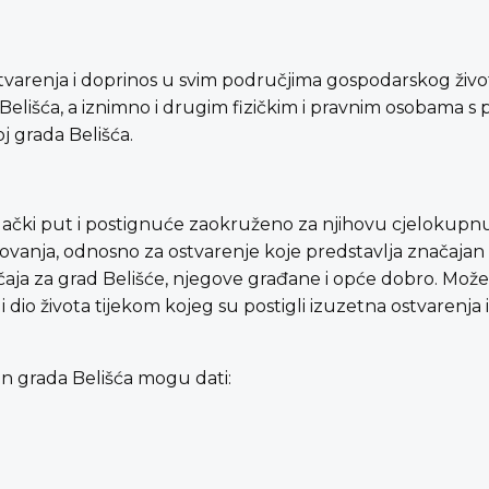
tvarenja i doprinos u svim područjima gospodarskog život
Belišća, a iznimno i drugim fizičkim i pravnim osobama s
oj grada Belišća.
aralački put i postignuće zaokruženo za njihovu cjelokupnu
ovanja, odnosno za ostvarenje koje predstavlja značajan
ja za grad Belišće, njegove građane i opće dobro. Može s
i dio života tijekom kojeg su postigli izuzetna ostvarenja
in grada Belišća mogu dati: