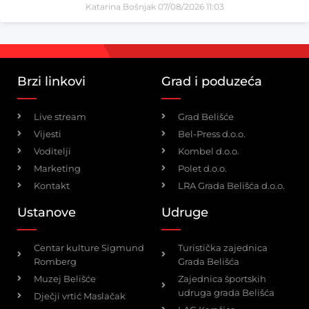
Katarina Bošnjak
07/08/2026
11:03
Brzi linkovi
Grad i poduzeća
Live stream
Grad Belišće
Vijesti
Bel-Press d.o.o.
Voditelji
Kombel d.o.o.
Marketing
Polet d.o.o.
Kontakt
LRA Grada Belišća d.o.o.
Ustanove
Udruge
Centar kulture Sigmund
Turistička zajednica
Romberg
Grada Belišća
Muzej Belišće
Zajednica športskih
udruga grada Belišća
Dječji vrtić Maslačak