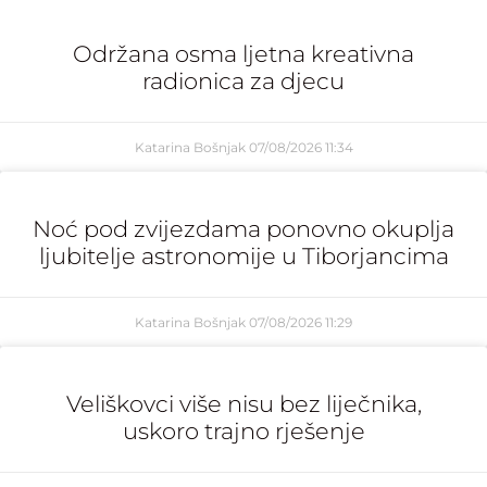
Održana osma ljetna kreativna
radionica za djecu
Katarina Bošnjak
07/08/2026
11:34
Noć pod zvijezdama ponovno okuplja
ljubitelje astronomije u Tiborjancima
Katarina Bošnjak
07/08/2026
11:29
Veliškovci više nisu bez liječnika,
uskoro trajno rješenje