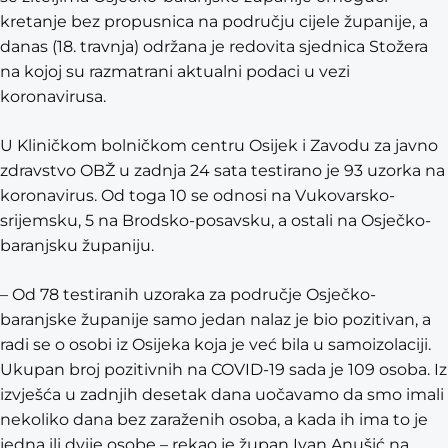
kretanje bez propusnica na području cijele županije, a
danas (18. travnja) održana je redovita sjednica Stožera
na kojoj su razmatrani aktualni podaci u vezi
koronavirusa.
U Kliničkom bolničkom centru Osijek i Zavodu za javno
zdravstvo OBŽ u zadnja 24 sata testirano je 93 uzorka na
koronavirus. Od toga 10 se odnosi na Vukovarsko-
srijemsku, 5 na Brodsko-posavsku, a ostali na Osječko-
baranjsku županiju.
– Od 78 testiranih uzoraka za područje Osječko-
baranjske županije samo jedan nalaz je bio pozitivan, a
radi se o osobi iz Osijeka koja je već bila u samoizolaciji.
Ukupan broj pozitivnih na COVID-19 sada je 109 osoba. Iz
izvješća u zadnjih desetak dana uočavamo da smo imali
nekoliko dana bez zaraženih osoba, a kada ih ima to je
jedna ili dvije osobe – rekao je župan Ivan Anušić na