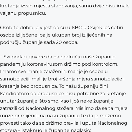
kretanja izvan mjesta stanovanja, samo dvije nisu imale
valjanu propusnicu.
Osobito dobra je vijest da su u KBC-u Osijek još četiri
osobe izliječene, pa je ukupan broj izliječenih na
području županije sada 20 osoba.
– Svi podaci govore da na području naše županije
pandemiju koronavirusom držimo pod kontrolom.
Imamo sve manje zaraženih, manje je osoba u
samoizolaciji, mali je broj kršenja mjera samoizolacije i
kretanja bez propusnica. To našu županiju čini
kandidatom da propusnice nisu potrebne za kretanje
unutar županije, što smo, kao i još neke županije,
zatražili od Nacionalnog stožera. Mislimo da se ta mjera
može primijeniti na našu županiju te da je možemo
provesti tako da se držimo pravila i uputa Nacionalnog
stožera – istaknuo je župan te naglasio: