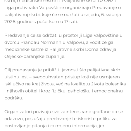
skrbi, medicinske sestre iz Palijativne skrbi DZOBŽ i
Liga protiv raka Valpovštine organiziraju Predavanje o
palijativnoj skrbi, koje će se održati u srijedu, 6. svibnja
2026. godine s početkom u 17 sati.
Predavanje će se održati u prostoriji Lige Valpovštine u
dvorcu Prandau Normann u Valpovu, a vodit će ga
medicinske sestre iz Palijativne skrbi Doma zdravlja
Osječko-baranjske županije.
Cilj predavanja je približiti javnosti što palijativna skrb
uistinu jest – sveobuhvatan pristup koji nije usmjeren
isključivo na kraj života, već na kvalitetu života bolesnika
i njihovih obitelji kroz fizičku, psihološku i emocionalnu
podršku.
Organizatori pozivaju sve zainteresirane građane da se
odazovu, poslušaju predavanje te iskoriste priliku za
postavljanje pitanja i razmjenu informacija, jer