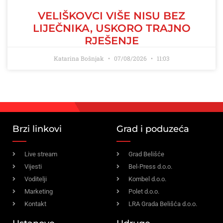
VELIŠKOVCI VIŠE NISU BEZ
LIJEČNIKA, USKORO TRAJNO
RJEŠENJE
Katarina Bošnjak
07/08/2026
11:03
Brzi linkovi
Grad i poduzeća
Live stream
Grad Belišće
Vijesti
Bel-Press d.o.o.
Voditelji
Kombel d.o.o.
Marketing
Polet d.o.o.
Kontakt
LRA Grada Belišća d.o.o.