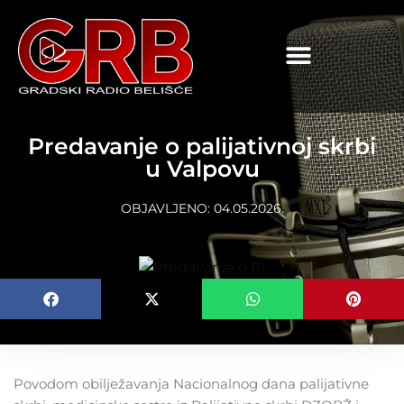
content
Predavanje o palijativnoj skrbi
u Valpovu
OBJAVLJENO:
04.05.2026.
Povodom obilježavanja Nacionalnog dana palijativne