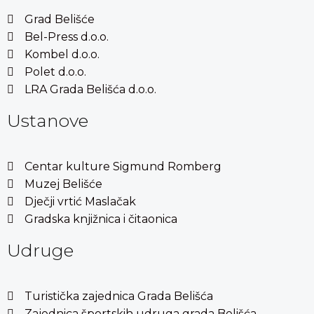
Grad Belišće
Bel-Press d.o.o.
Kombel d.o.o.
Polet d.o.o.
LRA Grada Belišća d.o.o.
Ustanove
Centar kulture Sigmund Romberg
Muzej Belišće
Dječji vrtić Maslačak
Gradska knjižnica i čitaonica
Udruge
Turistička zajednica Grada Belišća
Zajednica športskih udruga grada Belišća