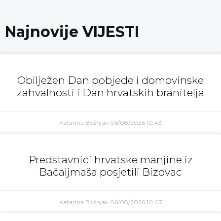
Najnovije VIJESTI
Obilježen Dan pobjede i domovinske
zahvalnosti i Dan hrvatskih branitelja
Katarina Bošnjak
06/08/2026
10:43
Predstavnici hrvatske manjine iz
Bačaljmaša posjetili Bizovac
Katarina Bošnjak
06/08/2026
10:07