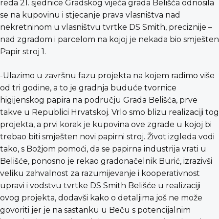
reda 21. sjednice Gradskog vijeća grada Belišća odnosila
se na kupovinu i stjecanje prava vlasništva nad
nekretninom u vlasništvu tvrtke DS Smith, preciznije –
nad zgradom i parcelom na kojoj je nekada bio smješten
Papir stroj 1.
-Ulazimo u završnu fazu projekta na kojem radimo više
od tri godine, a to je gradnja buduće tvornice
higijenskog papira na području Grada Belišća, prve
takve u Republici Hrvatskoj. Vrlo smo blizu realizaciji tog
projekta, a prvi korak je kupovina ove zgrade u kojoj bi
trebao biti smješten novi papirni stroj. Život izgleda vodi
tako, s Božjom pomoći, da se papirna industrija vrati u
Belišće, ponosno je rekao gradonačelnik Burić, izrazivši
veliku zahvalnost za razumijevanje i kooperativnost
upravi i vodstvu tvrtke DS Smith Belišće u realizaciji
ovog projekta, dodavši kako o detaljima još ne može
govoriti jer je na sastanku u Beču s potencijalnim