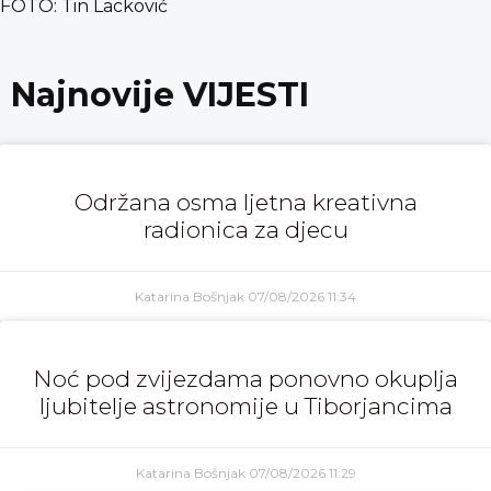
FOTO: Tin Lacković
Najnovije VIJESTI
Održana osma ljetna kreativna
radionica za djecu
Katarina Bošnjak
07/08/2026
11:34
Noć pod zvijezdama ponovno okuplja
ljubitelje astronomije u Tiborjancima
Katarina Bošnjak
07/08/2026
11:29