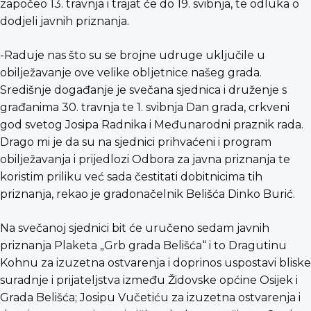
započeo 13. travnja i trajat će do 19. svibnja, te odluka o
dodjeli javnih priznanja.
-Raduje nas što su se brojne udruge uključile u
obilježavanje ove velike obljetnice našeg grada.
Središnje događanje je svečana sjednica i druženje s
građanima 30. travnja te 1. svibnja Dan grada, crkveni
god svetog Josipa Radnika i Međunarodni praznik rada.
Drago mi je da su na sjednici prihvaćeni i program
obilježavanja i prijedlozi Odbora za javna priznanja te
koristim priliku već sada čestitati dobitnicima tih
priznanja, rekao je gradonačelnik Belišća Dinko Burić.
Na svečanoj sjednici bit će uručeno sedam javnih
priznanja Plaketa „Grb grada Belišća“ i to Dragutinu
Kohnu za izuzetna ostvarenja i doprinos uspostavi bliske
suradnje i prijateljstva između Židovske općine Osijek i
Grada Belišća; Josipu Vučetiću za izuzetna ostvarenja i