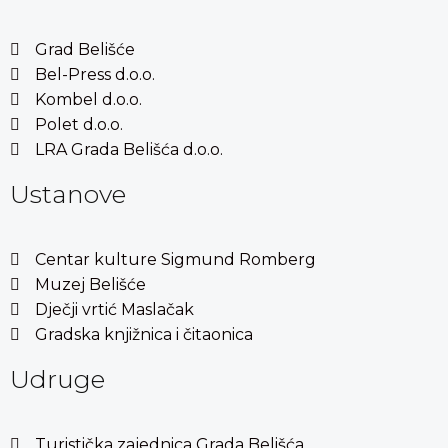
Grad Belišće
Bel-Press d.o.o.
Kombel d.o.o.
Polet d.o.o.
LRA Grada Belišća d.o.o.
Ustanove
Centar kulture Sigmund Romberg
Muzej Belišće
Dječji vrtić Maslačak
Gradska knjižnica i čitaonica
Udruge
Turistička zajednica Grada Belišća