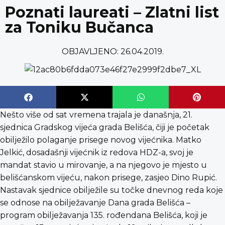
content
Poznati laureati – Zlatni list
za Toniku Bučanca
OBJAVLJENO:
26.04.2019.
Nešto više od sat vremena trajala je današnja, 21.
sjednica Gradskog vijeća grada Belišća, čiji je početak
obilježilo polaganje prisege novog vijećnika. Matko
Jelkić, dosadašnji vijećnik iz redova HDZ-a, svoj je
mandat stavio u mirovanje, a na njegovo je mjesto u
belišćanskom vijeću, nakon prisege, zasjeo Dino Rupić.
Nastavak sjednice obilježile su točke dnevnog reda koje
se odnose na obilježavanje Dana grada Belišća –
program obilježavanja 135. rođendana Belišća, koji je