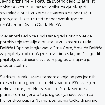
Javno priznanje Plaketu za životno djelo „Zlatni list“
dobit će Antun Bučanac Tonika, za cjelokupni
stvaralački put i izuzetna ostvarenja na području
prosvjete i kulture te doprinos sveukupnom
društvenom životu Grada Belišća.
Svečanosti sjednice uoči Dana grada pridonijet će i
potpisivanje Povelje o prijateljstvu između Grada
Belišća i Općine Mojkovac iz Crne Gore, čime će Belišće
za prijatelja dobiti još jednu sredinu s kojom želi graditi
prijateljske odnose u svakom pogledu, najavio je
gradonačelnik.
Sjednica je zaključena temom o kojoj se posljednjih
mjeseci puno govorilo – neki s nadom i iščekivanjem,
neki sa sumnjom. No, za sada se čini da sve ide u
planiranom smjeru, a to je izgradnja nove tvornice
higijenskog papira. Naime, posljednja točka dnevnog