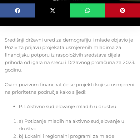
Središnji državni ured za demografiju i mlade objavio je
Poziv za prijavu projekata usmjerenih mladima za
financijsku potporu iz raspoloživih sredstava dijela
prihoda od igara na sreću i Državnog proračuna za 2023.
godinu.
Ovim pozivom financirat će se projekti koji su usmjereni
na prioritetna područja kako slijedi:
P.1. Aktivno sudjelovanje mladih u društvu
a) Poticanje mladih na aktivno sudjelovanje u
društvu
b) Lokalni i regionalni programi za mlade