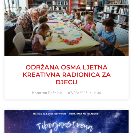
ODRŽANA OSMA LJETNA
KREATIVNA RADIONICA ZA
DJECU
Katarina Bošnjak
07/08/2026
11:34