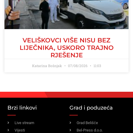
VELIŠKOVCI VIŠE NISU BEZ
LIJEČNIKA, USKORO TRAJNO
RJEŠENJE
Katarina Bošnjak
07/08/2026
11:03
Brzi linkovi
Grad i poduzeća
Live stream
Grad Belišće
Vijesti
Bel-Press d.o.o.