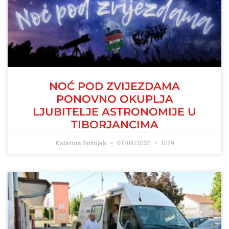
NOĆ POD ZVIJEZDAMA
PONOVNO OKUPLJA
LJUBITELJE ASTRONOMIJE U
TIBORJANCIMA
Katarina Bošnjak
07/08/2026
11:29