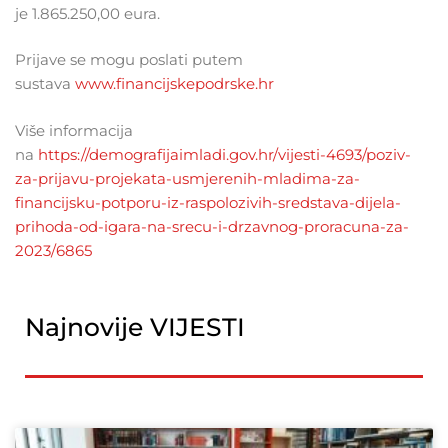
je 1.865.250,00 eura.
Prijave se mogu poslati putem
sustava
www.financijskepodrske.hr
Više informacija
na
https://demografijaimladi.gov.hr/vijesti-4693/poziv-
za-prijavu-projekata-usmjerenih-mladima-za-
financijsku-potporu-iz-raspolozivih-sredstava-dijela-
prihoda-od-igara-na-srecu-i-drzavnog-proracuna-za-
2023/6865
Najnovije VIJESTI