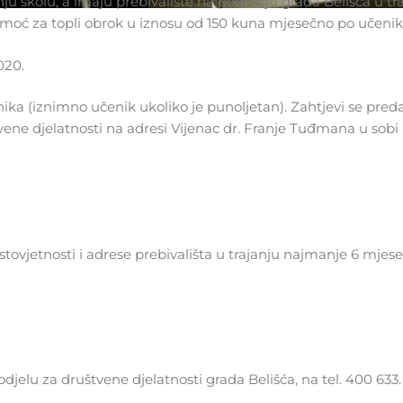
ju školu, a imaju prebivalište na području grada Belišća u tr
omoć za topli obrok u iznosu od 150 kuna mjesečno po učenik
020.
nika (iznimno učenik ukoliko je punoljetan). Zahtjevi se pred
ne djelatnosti na adresi Vijenac dr. Franje Tuđmana u sobi b
istovjetnosti i adrese prebivališta u trajanju najmanje 6 mjese
jelu za društvene djelatnosti grada Belišća, na tel. 400 633.