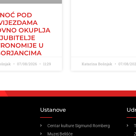
NOĆ POD
VIJEZDAMA
VNO OKUPLJA
LJUBITELJE
TRONOMIJE U
BORJANCIMA
Bošnjak
07/08/2026
11:29
Katarina Bošnjak
07/08/20
Ustanove
Ud
Centar kulture Sigmund Romberg
T
Muzej Belišće
Z