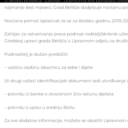
U sklopu projekta “Zalogaj”, učenicima koji pohađaju sredn
najmanje šest mjeseci, Grad Belišće dodjeljuje novčanu p
Novčana pomoć isplaćivat će se za školsku godinu 2019./2
Zahtjev za ostvarivanje prava podnosi roditelji/skrbnik uče
Gradskoj upravi grada Belišća u Upravnom odjelu za društve
Podnositelj je dužan predočiti:
– važeću osobnu iskaznicu za sebe i dijete
(ili drugi važeći identifikacijski dokument radi utvrđivanja 
– potvrdu iz banke o otvorenom žiro-računu djeteta
– potvrdu o upisu u srednju školu.
Za sve dodatne informacije, možete se obratiti Upravnom od