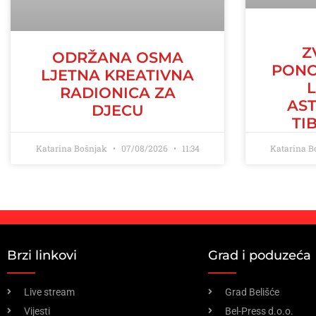
Z
ODRŽANA OSMA
PONO
LJETNA KREATIVNA
RADIONICA ZA
AS
DJECU
TI
Katarina Bošnjak
07/08/2026
11:34
Katarina 
Brzi linkovi
Grad i poduzeća
Live stream
Grad Belišće
Vijesti
Bel-Press d.o.o.