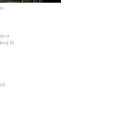
ajanju
u.
aju u
roj 10.
ci)