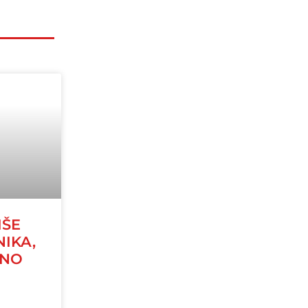
IŠE
NIKA,
JNO