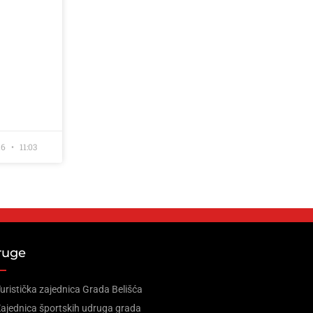
26
11:03
ruge
uristička zajednica Grada Belišća
ajednica športskih udruga grada