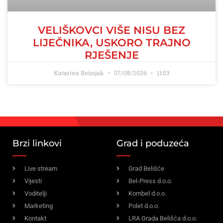
VELIŠKOVCI VIŠE NISU BEZ
LIJEČNIKA, USKORO TRAJNO
RJEŠENJE
Katarina Bošnjak
07/08/2026
11:03
Brzi linkovi
Grad i poduzeća
Live stream
Grad Belišće
Vijesti
Bel-Press d.o.o.
Voditelji
Kombel d.o.o.
Marketing
Polet d.o.o.
Kontakt
LRA Grada Belišća d.o.o.