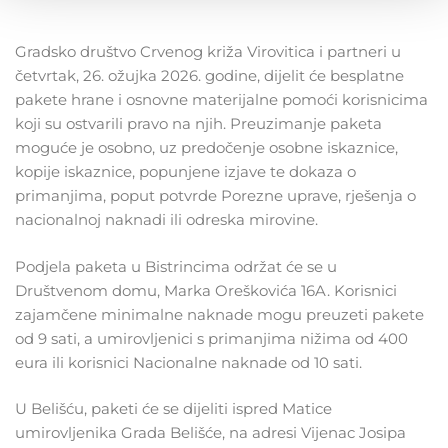
Gradsko društvo Crvenog križa Virovitica i partneri u
četvrtak, 26. ožujka 2026. godine, dijelit će besplatne
pakete hrane i osnovne materijalne pomoći korisnicima
koji su ostvarili pravo na njih. Preuzimanje paketa
moguće je osobno, uz predočenje osobne iskaznice,
kopije iskaznice, popunjene izjave te dokaza o
primanjima, poput potvrde Porezne uprave, rješenja o
nacionalnoj naknadi ili odreska mirovine.
Podjela paketa u Bistrincima održat će se u
Društvenom domu, Marka Oreškovića 16A. Korisnici
zajamčene minimalne naknade mogu preuzeti pakete
od 9 sati, a umirovljenici s primanjima nižima od 400
eura ili korisnici Nacionalne naknade od 10 sati.
U Belišću, paketi će se dijeliti ispred Matice
umirovljenika Grada Belišće, na adresi Vijenac Josipa