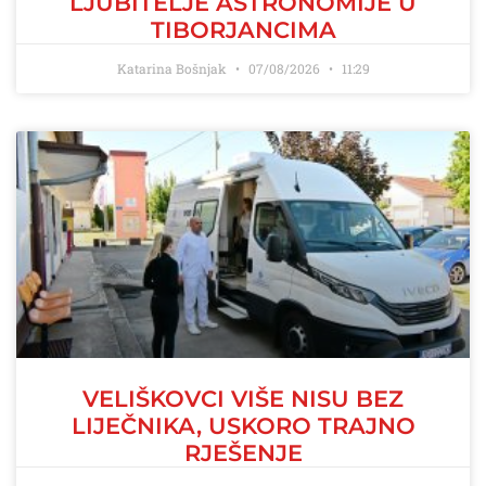
LJUBITELJE ASTRONOMIJE U
TIBORJANCIMA
Katarina Bošnjak
07/08/2026
11:29
VELIŠKOVCI VIŠE NISU BEZ
LIJEČNIKA, USKORO TRAJNO
RJEŠENJE