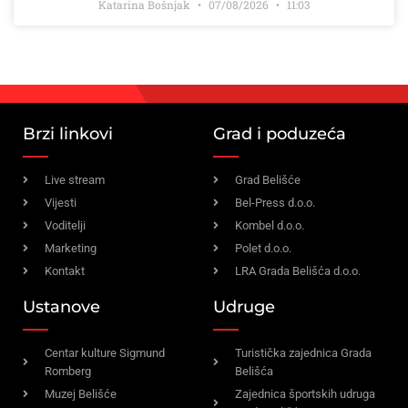
Katarina Bošnjak
07/08/2026
11:03
Brzi linkovi
Grad i poduzeća
Live stream
Grad Belišće
Vijesti
Bel-Press d.o.o.
Voditelji
Kombel d.o.o.
Marketing
Polet d.o.o.
Kontakt
LRA Grada Belišća d.o.o.
Ustanove
Udruge
Centar kulture Sigmund
Turistička zajednica Grada
Romberg
Belišća
Muzej Belišće
Zajednica športskih udruga