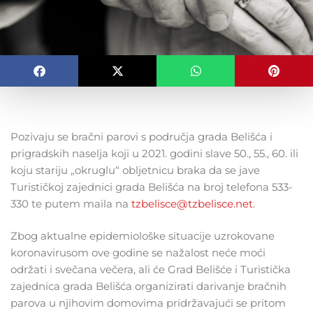
Pozivaju se bračni parovi s područja grada Belišća i
prigradskih naselja koji u 2021. godini slave 50., 55., 60. ili
koju stariju „okruglu“ obljetnicu braka da se jave
Turističkoj zajednici grada Belišća na broj telefona 533-
330 te putem maila na
tzbelisce@tzbelisce.net
.
Zbog aktualne epidemiološke situacije uzrokovane
koronavirusom ove godine se nažalost neće moći
održati i svečana večera, ali će Grad Belišće i Turistička
zajednica grada Belišća organizirati darivanje bračnih
parova u njihovim domovima pridržavajući se pritom