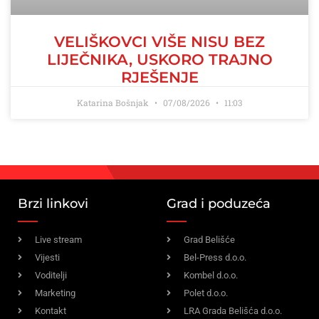
VELIŠKOVCI VIŠE NISU BEZ
LIJEČNIKA, USKORO TRAJNO
RJEŠENJE
Katarina Bošnjak
07/08/2026
11:03
Brzi linkovi
Grad i poduzeća
Live stream
Grad Belišće
Vijesti
Bel-Press d.o.o.
Voditelji
Kombel d.o.o.
Marketing
Polet d.o.o.
Kontakt
LRA Grada Belišća d.o.o.