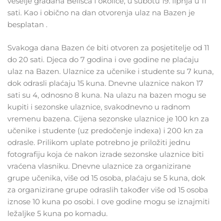
veselje građana Belišća i okolice, u subotu 19. lipnja u 11
sati. Kao i obično na dan otvorenja ulaz na Bazen je
besplatan .
Svakoga dana Bazen će biti otvoren za posjetitelje od 11
do 20 sati. Djeca do 7 godina i ove godine ne plaćaju
ulaz na Bazen. Ulaznice za učenike i studente su 7 kuna,
dok odrasli plaćaju 15 kuna. Dnevne ulaznice nakon 17
sati su 4, odnosno 8 kuna. Na ulazu na bazen mogu se
kupiti i sezonske ulaznice, svakodnevno u radnom
vremenu bazena. Cijena sezonske ulaznice je 100 kn za
učenike i studente (uz predočenje indexa) i 200 kn za
odrasle. Prilikom uplate potrebno je priložiti jednu
fotografiju koja će nakon izrade sezonske ulaznice biti
vraćena vlasniku. Dnevne ulaznice za organizirane
grupe učenika, više od 15 osoba, plaćaju se 5 kuna, dok
za organizirane grupe odraslih također više od 15 osoba
iznose 10 kuna po osobi. I ove godine mogu se iznajmiti
ležaljke 5 kuna po komadu.