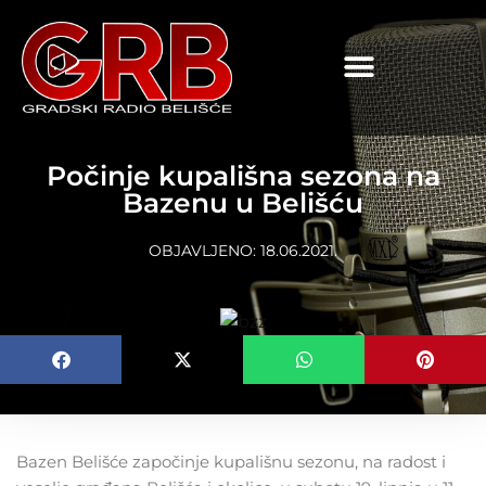
content
Počinje kupališna sezona na
Bazenu u Belišću
OBJAVLJENO:
18.06.2021.
Bazen Belišće započinje kupališnu sezonu, na radost i