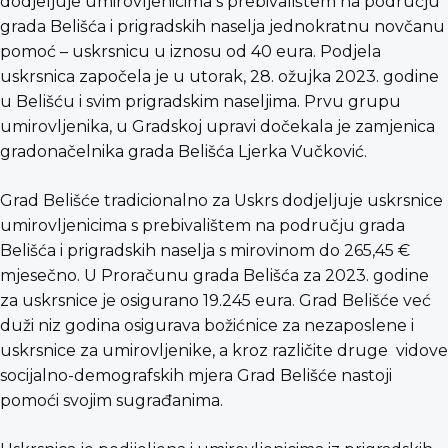
dodjeljuje umirovljenicima s prebivalištem na području
grada Belišća i prigradskih naselja jednokratnu novčanu
pomoć – uskrsnicu u iznosu od 40 eura. Podjela
uskrsnica započela je u utorak, 28. ožujka 2023. godine
u Belišću i svim prigradskim naseljima. Prvu grupu
umirovljenika, u Gradskoj upravi dočekala je zamjenica
gradonačelnika grada Belišća Ljerka Vučković.
Grad Belišće tradicionalno za Uskrs dodjeljuje uskrsnice
umirovljenicima s prebivalištem na području grada
Belišća i prigradskih naselja s mirovinom do 265,45 €
mjesečno. U Proračunu grada Belišća za 2023. godine
za uskrsnice je osigurano 19.245 eura. Grad Belišće već
duži niz godina osigurava božićnice za nezaposlene i
uskrsnice za umirovljenike, a kroz različite druge vidove
socijalno-demografskih mjera Grad Belišće nastoji
pomoći svojim sugrađanima.