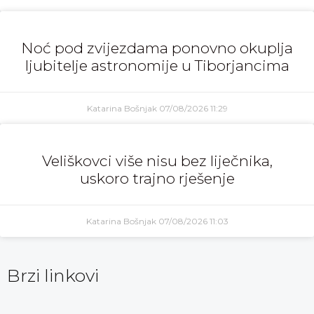
Noć pod zvijezdama ponovno okuplja
ljubitelje astronomije u Tiborjancima
Katarina Bošnjak
07/08/2026
11:29
Veliškovci više nisu bez liječnika,
uskoro trajno rješenje
Katarina Bošnjak
07/08/2026
11:03
Brzi linkovi