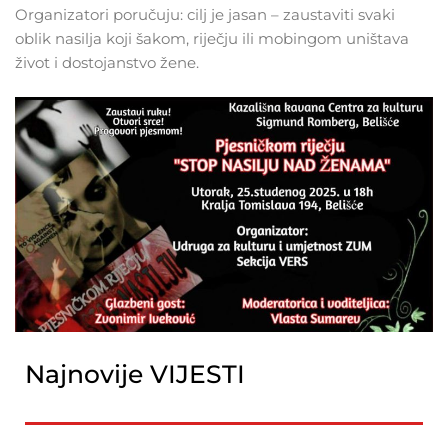
Organizatori poručuju: cilj je jasan – zaustaviti svaki
oblik nasilja koji šakom, riječju ili mobingom uništava
život i dostojanstvo žene.
Najnovije VIJESTI