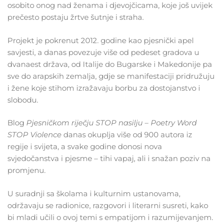
osobito onog nad ženama i djevojčicama, koje još uvijek
prečesto postaju žrtve šutnje i straha.
Projekt je pokrenut 2012. godine kao pjesnički apel
savjesti, a danas povezuje više od pedeset gradova u
dvanaest država, od Italije do Bugarske i Makedonije pa
sve do arapskih zemalja, gdje se manifestaciji pridružuju
i žene koje stihom izražavaju borbu za dostojanstvo i
slobodu.
Blog
Pjesničkom riječju STOP nasilju – Poetry Word
STOP Violence
danas okuplja više od 900 autora iz
regije i svijeta, a svake godine donosi nova
svjedočanstva i pjesme – tihi vapaj, ali i snažan poziv na
promjenu.
U suradnji sa školama i kulturnim ustanovama,
održavaju se radionice, razgovori i literarni susreti, kako
bi mladi učili o ovoj temi s empatijom i razumijevanjem.