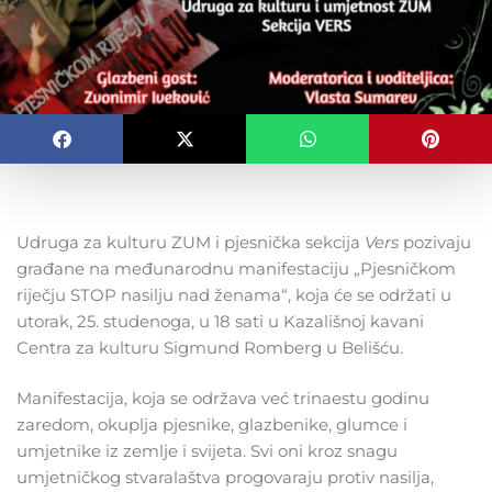
Udruga za kulturu ZUM i pjesnička sekcija
Vers
pozivaju
građane na međunarodnu manifestaciju „Pjesničkom
riječju STOP nasilju nad ženama“, koja će se održati u
utorak, 25. studenoga, u 18 sati u Kazališnoj kavani
Centra za kulturu Sigmund Romberg u Belišću.
Manifestacija, koja se održava već trinaestu godinu
zaredom, okuplja pjesnike, glazbenike, glumce i
umjetnike iz zemlje i svijeta. Svi oni kroz snagu
umjetničkog stvaralaštva progovaraju protiv nasilja,