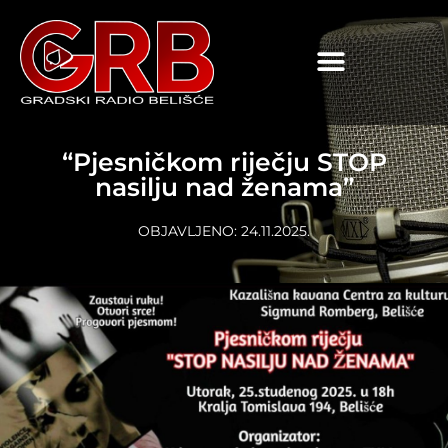
content
“Pjesničkom riječju STOP
nasilju nad ženama”
OBJAVLJENO:
24.11.2025.