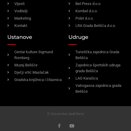
Vijesti
Bel-Press d.o.o.
Voditelji
Kombel d.o.o.
Marketing
Polet d.o.o.
Kontakt
LRA Grada Belišća d.o.o.
Ustanove
Udruge
Centar kulture Sigmund
Turistička zajednica Grada
Romberg
Belišća
Muzej Belišće
Zajednica športskih udruga
grada Belišća
Dječji vrtić Maslačak
LAG Karašica
Gradska knjižnica i čitaonica
Vatrogasna zajednica grada
Belišće
© Sva prava zadržana