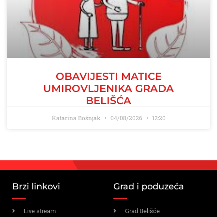
OBAVIJESTI MATICE
UMIROVLJENIKA GRADA
BELIŠĆA
Katarina Bošnjak
04/08/2026
12:20
Brzi linkovi
Grad i poduzeća
Live stream
Grad Belišće