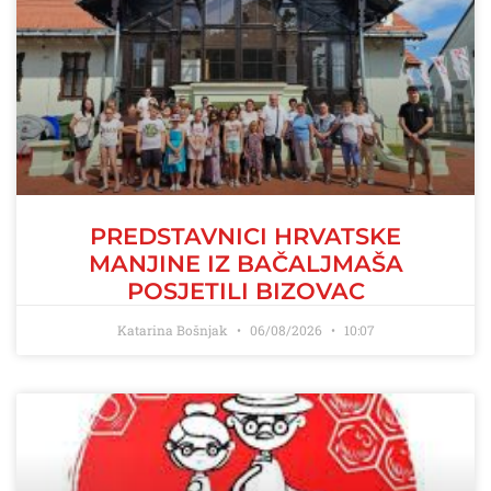
PREDSTAVNICI HRVATSKE
MANJINE IZ BAČALJMAŠA
POSJETILI BIZOVAC
Katarina Bošnjak
06/08/2026
10:07