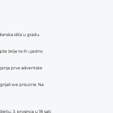
anska idila u gradu.
pše želje te ih ujedno
aljenja prve adventske
ijali sve prisutne. Na
lju, 3. prosinca u 18 sati.