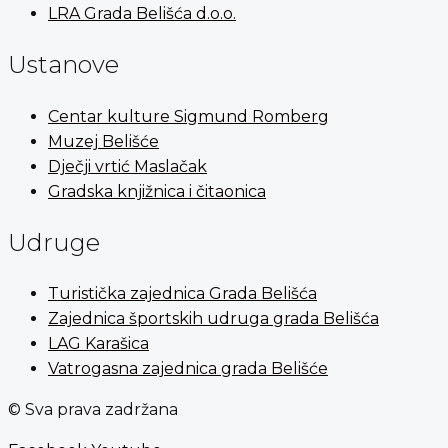
LRA Grada Belišća d.o.o.
Ustanove
Centar kulture Sigmund Romberg
Muzej Belišće
Dječji vrtić Maslačak
Gradska knjižnica i čitaonica
Udruge
Turistička zajednica Grada Belišća
Zajednica športskih udruga grada Belišća
LAG Karašica
Vatrogasna zajednica grada Belišće
© Sva prava zadržana