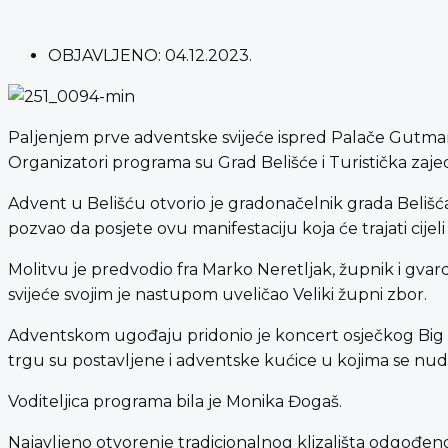
OBJAVLJENO:
04.12.2023.
Paljenjem prve adventske svijeće ispred Palače Gutman
Organizatori programa su Grad Belišće i Turistička zaje
Advent u Belišću otvorio je gradonačelnik grada Belišća 
pozvao da posjete ovu manifestaciju koja će trajati cijel
Molitvu je predvodio fra Marko Neretljak, župnik i gvar
svijeće svojim je nastupom uveličao Veliki župni zbor.
Adventskom ugođaju pridonio je koncert osječkog Big ba
trgu su postavljene i adventske kućice u kojima se nude br
Voditeljica programa bila je Monika Đogaš.
Najavljeno otvorenje tradicionalnog klizališta odgođeno 