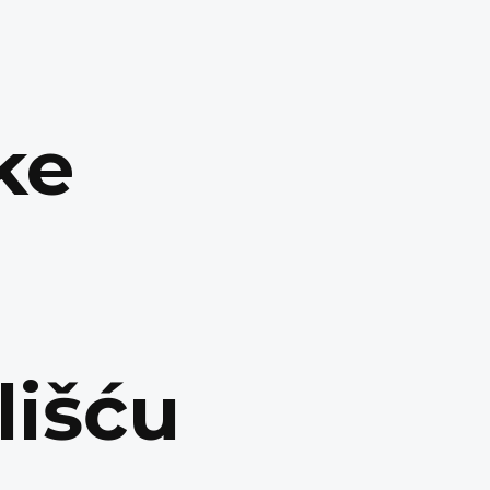
ke
lišću