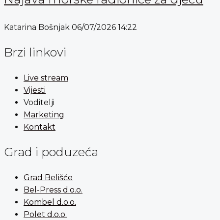
Katarina Bošnjak
06/07/2026
14:22
Brzi linkovi
Live stream
Vijesti
Voditelji
Marketing
Kontakt
Grad i poduzeća
Grad Belišće
Bel-Press d.o.o.
Kombel d.o.o.
Polet d.o.o.