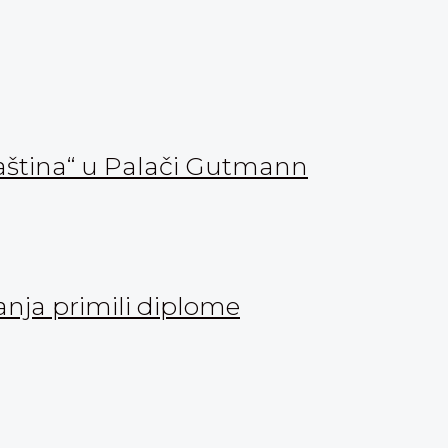
aština“ u Palači Gutmann
vanja primili diplome