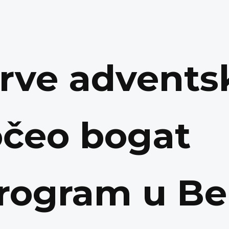
rve advents
očeo bogat
rogram u Be