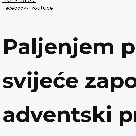
LIVE STREAM
Facebook-f
Youtube
Paljenjem p
svijeće zap
adventski p