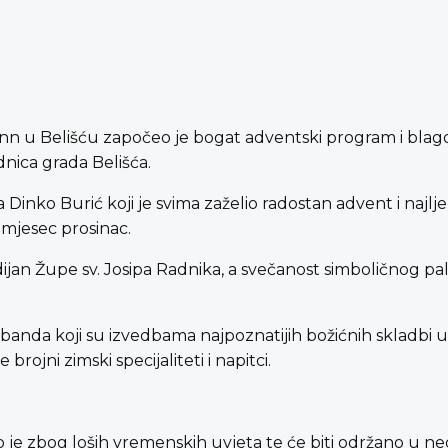
n u Belišću započeo je bogat adventski program i blagd
dnica grada Belišća.
Dinko Burić koji je svima zaželio radostan advent i najlje
i mjesec prosinac.
dijan Župe sv. Josipa Radnika, a svečanost simboličnog p
nda koji su izvedbama najpoznatijih božićnih skladbi ugr
ojni zimski specijaliteti i napitci.
je zbog loših vremenskih uvjeta te će biti održano u nedje