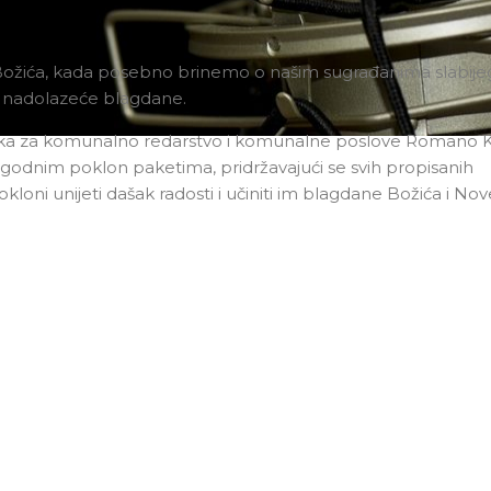
Božića, kada posebno brinemo o našim sugrađanima slabije
im nadolazeće blagdane.
jeka za komunalno redarstvo i komunalne poslove Romano K
rigodnim poklon paketima, pridržavajući se svih propisanih
loni unijeti dašak radosti i učiniti im blagdane Božića i No