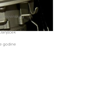
g imovinskog
lanjšček
ve godine