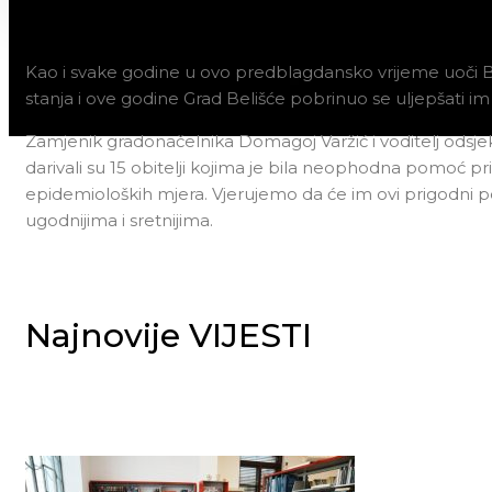
Kao i svake godine u ovo predblagdansko vrijeme uoči 
stanja i ove godine Grad Belišće pobrinuo se uljepšati 
Zamjenik gradonačelnika Domagoj Varžić i voditelj ods
darivali su 15 obitelji kojima je bila neophodna pomoć p
epidemioloških mjera. Vjerujemo da će im ovi prigodni pok
ugodnijima i sretnijima.
Najnovije VIJESTI