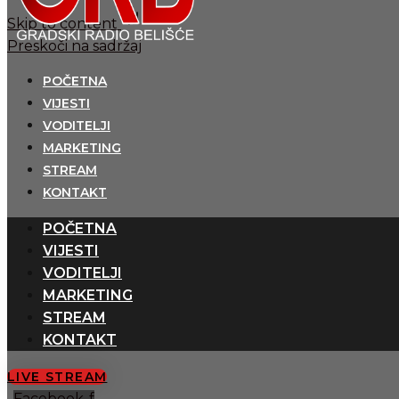
Skip to content
Preskoči na sadržaj
POČETNA
VIJESTI
VODITELJI
MARKETING
STREAM
KONTAKT
POČETNA
VIJESTI
VODITELJI
MARKETING
STREAM
KONTAKT
LIVE STREAM
Facebook-f