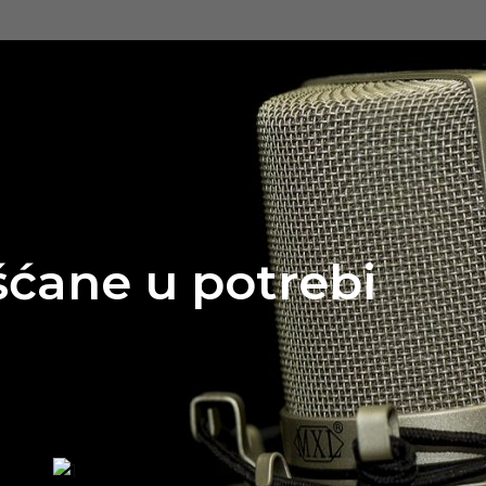
šćane u potrebi