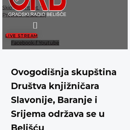
Skip to content
Preskoči na sadržaj
LIVE STREAM
Facebook-f
Youtube
Ovogodišnja skupština
Društva knjižničara
Slavonije, Baranje i
Srijema održava se u
Belišću