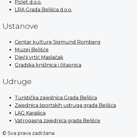
Polet d.o.o.
LRA Grada Belišća d.o.o.
Ustanove
Centar kulture Sigmund Romberg
Muzej Belišće
Dječji vrtić Maslačak
Gradska knjižnica i čitaonica
Udruge
Turistička zajednica Grada Belišća
Zajednica športskih udruga grada Belišća
LAG Karašica
Vatrogasna zajednica grada Belišće
© Sva prava zadržana