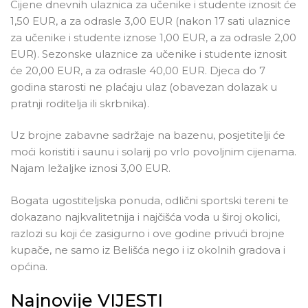
Cijene dnevnih ulaznica za učenike i studente iznosit će
1,50 EUR, a za odrasle 3,00 EUR (nakon 17 sati ulaznice
za učenike i studente iznose 1,00 EUR, a za odrasle 2,00
EUR). Sezonske ulaznice za učenike i studente iznosit
će 20,00 EUR, a za odrasle 40,00 EUR. Djeca do 7
godina starosti ne plaćaju ulaz (obavezan dolazak u
pratnji roditelja ili skrbnika).
Uz brojne zabavne sadržaje na bazenu, posjetitelji će
moći koristiti i saunu i solarij po vrlo povoljnim cijenama.
Najam ležaljke iznosi 3,00 EUR.
Bogata ugostiteljska ponuda, odlični sportski tereni te
dokazano najkvalitetnija i najčišća voda u široj okolici,
razlozi su koji će zasigurno i ove godine privući brojne
kupače, ne samo iz Belišća nego i iz okolnih gradova i
općina.
Najnovije VIJESTI