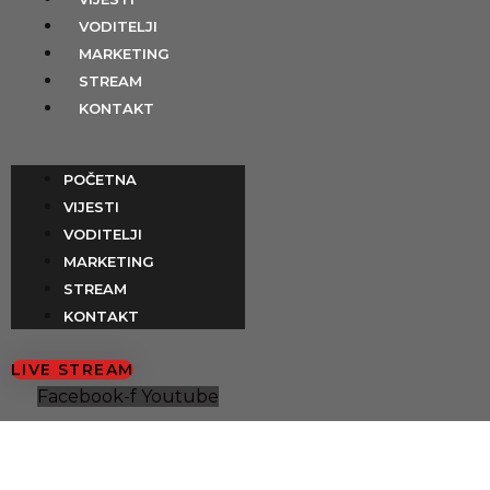
Preskoči
content
VODITELJI
na
MARKETING
sadržaj
STREAM
KONTAKT
POČETNA
VIJESTI
VODITELJI
MARKETING
STREAM
KONTAKT
LIVE STREAM
Facebook-f
Youtube