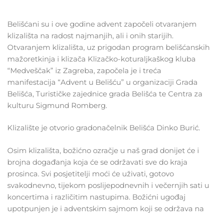
Belišćani su i ove godine advent započeli otvaranjem
klizališta na radost najmanjih, ali i onih starijih.
Otvaranjem klizališta, uz prigodan program belišćanskih
mažoretkinja i klizača Klizačko-koturaljkaškog kluba
“Medveščak” iz Zagreba, započela je i treća
manifestacija “Advent u Belišću” u organizaciji Grada
Belišća, Turističke zajednice grada Belišća te Centra za
kulturu Sigmund Romberg.
Klizalište je otvorio gradonačelnik Belišća Dinko Burić.
Osim klizališta, božićno ozračje u naš grad donijet će i
brojna događanja koja će se održavati sve do kraja
prosinca. Svi posjetitelji moći će uživati, gotovo
svakodnevno, tijekom poslijepodnevnih i večernjih sati u
koncertima i različitim nastupima. Božićni ugođaj
upotpunjen je i adventskim sajmom koji se održava na