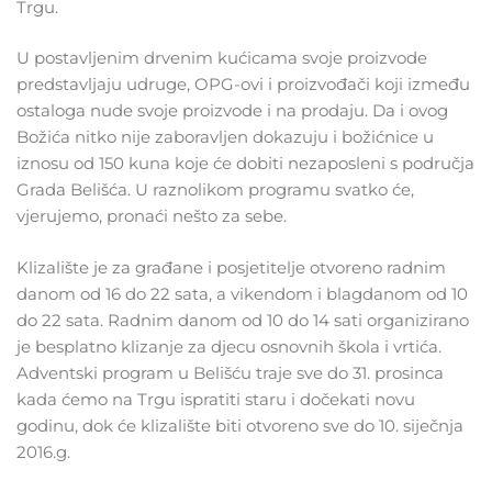
Trgu.
U postavljenim drvenim kućicama svoje proizvode
predstavljaju udruge, OPG-ovi i proizvođači koji između
ostaloga nude svoje proizvode i na prodaju. Da i ovog
Božića nitko nije zaboravljen dokazuju i božićnice u
iznosu od 150 kuna koje će dobiti nezaposleni s područja
Grada Belišća. U raznolikom programu svatko će,
vjerujemo, pronaći nešto za sebe.
Klizalište je za građane i posjetitelje otvoreno radnim
danom od 16 do 22 sata, a vikendom i blagdanom od 10
do 22 sata. Radnim danom od 10 do 14 sati organizirano
je besplatno klizanje za djecu osnovnih škola i vrtića.
Adventski program u Belišću traje sve do 31. prosinca
kada ćemo na Trgu ispratiti staru i dočekati novu
godinu, dok će klizalište biti otvoreno sve do 10. siječnja
2016.g.