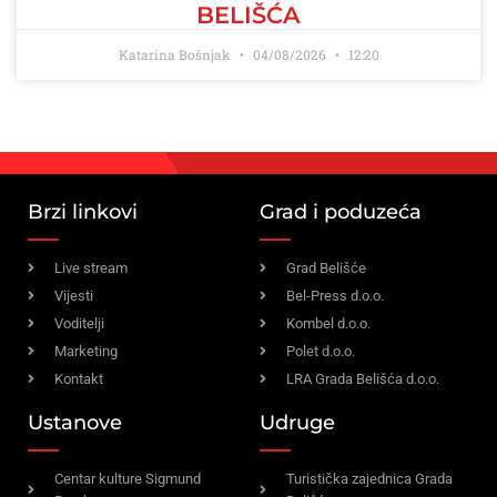
BELIŠĆA
Katarina Bošnjak
04/08/2026
12:20
Brzi linkovi
Grad i poduzeća
Live stream
Grad Belišće
Vijesti
Bel-Press d.o.o.
Voditelji
Kombel d.o.o.
Marketing
Polet d.o.o.
Kontakt
LRA Grada Belišća d.o.o.
Ustanove
Udruge
Centar kulture Sigmund
Turistička zajednica Grada