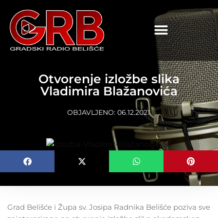
content
Otvorenje izložbe slika
Vladimira Blažanovića
OBJAVLJENO:
06.12.2021.
Grad Belišće i Župa sv. Josipa Radnika Belišće poziva sve