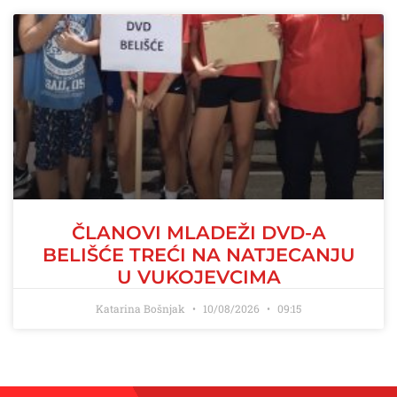
ČLANOVI MLADEŽI DVD-A
BELIŠĆE TREĆI NA NATJECANJU
U VUKOJEVCIMA
Katarina Bošnjak
10/08/2026
09:15