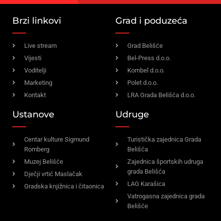
Brzi linkovi
Grad i poduzeća
Live stream
Grad Belišće
Vijesti
Bel-Press d.o.o.
Voditelji
Kombel d.o.o.
Marketing
Polet d.o.o.
Kontakt
LRA Grada Belišća d.o.o.
Ustanove
Udruge
Centar kulture Sigmund
Turistička zajednica Grada
Romberg
Belišća
Muzej Belišće
Zajednica športskih udruga
grada Belišća
Dječji vrtić Maslačak
LAG Karašica
Gradska knjižnica i čitaonica
Vatrogasna zajednica grada
Belišće