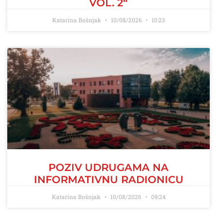
VOL. 2“
Katarina Bošnjak
10/08/2026
10:23
POZIV UDRUGAMA NA
INFORMATIVNU RADIONICU
Katarina Bošnjak
10/08/2026
09:24