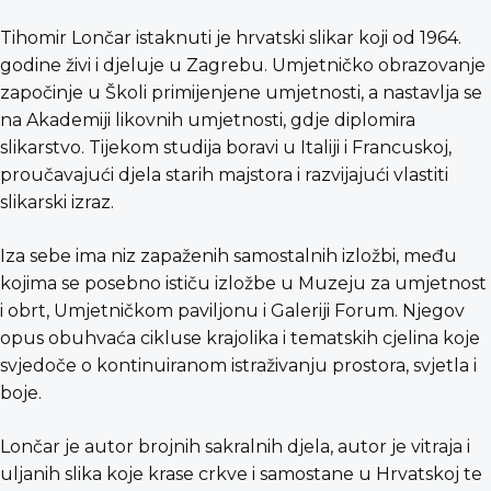
Tihomir Lončar istaknuti je hrvatski slikar koji od 1964.
godine živi i djeluje u Zagrebu. Umjetničko obrazovanje
započinje u Školi primijenjene umjetnosti, a nastavlja se
na Akademiji likovnih umjetnosti, gdje diplomira
slikarstvo. Tijekom studija boravi u Italiji i Francuskoj,
proučavajući djela starih majstora i razvijajući vlastiti
slikarski izraz.
Iza sebe ima niz zapaženih samostalnih izložbi, među
kojima se posebno ističu izložbe u Muzeju za umjetnost
i obrt, Umjetničkom paviljonu i Galeriji Forum. Njegov
opus obuhvaća cikluse krajolika i tematskih cjelina koje
svjedoče o kontinuiranom istraživanju prostora, svjetla i
boje.
Lončar je autor brojnih sakralnih djela, autor je vitraja i
uljanih slika koje krase crkve i samostane u Hrvatskoj te