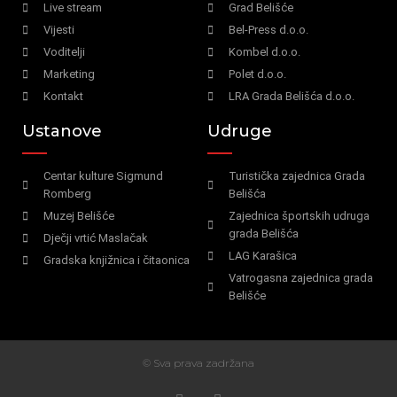
Live stream
Grad Belišće
Vijesti
Bel-Press d.o.o.
Voditelji
Kombel d.o.o.
Marketing
Polet d.o.o.
Kontakt
LRA Grada Belišća d.o.o.
Ustanove
Udruge
Centar kulture Sigmund
Turistička zajednica Grada
Romberg
Belišća
Muzej Belišće
Zajednica športskih udruga
grada Belišća
Dječji vrtić Maslačak
LAG Karašica
Gradska knjižnica i čitaonica
Vatrogasna zajednica grada
Belišće
© Sva prava zadržana